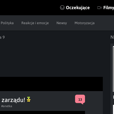
Oczekujące
Film
Polityka
Reakcje i emocje
Newsy
Motoryzacja
N
a 9
a zarządu!
13
#anetka