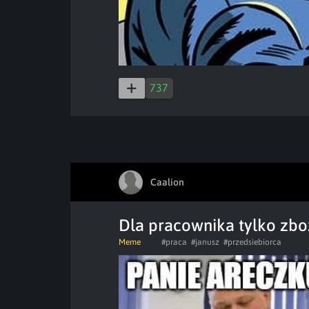
737
Caalion
Dla pracownika tylko zbo
Meme
#praca
#janusz
#przedsiebiorca