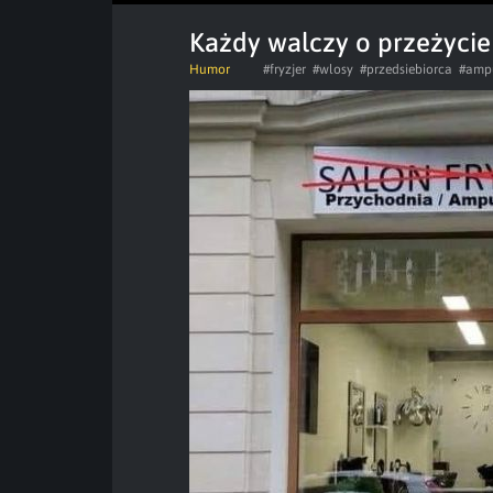
Każdy walczy o przeżycie
Humor
#fryzjer
#wlosy
#przedsiebiorca
#amp