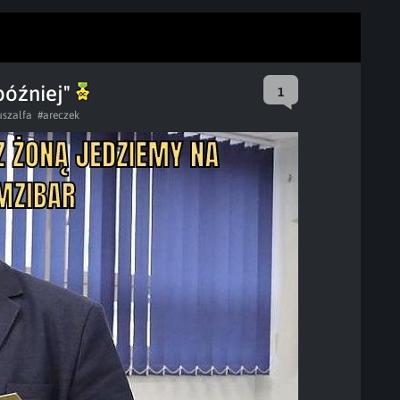
później"
1
uszalfa
#areczek