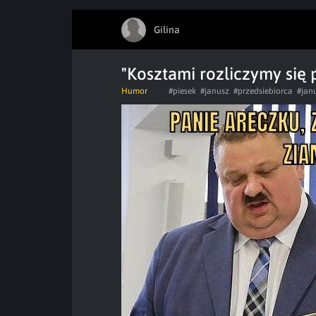
Gilina
"Kosztami rozliczymy się 
Humor
#piesek
#janusz
#przedsiebiorca
#jan