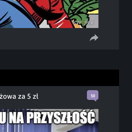
żowa za 5 zł
50