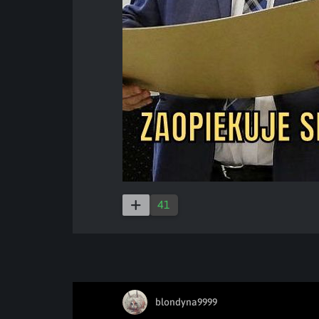
41
blondyna9999