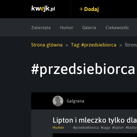
Dodaj
Zwierzęta
Humor
Galeria
Ciekawostki
Strona główna
Tag: #przedsiebiorca
Stron
#przedsiebiorca
Galgrana
Lipton i mleczko tylko dl
Humor
#przedsiebiorca
#saga
#lipton
#kadry