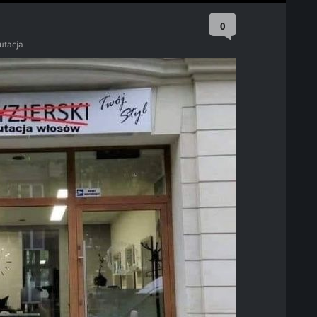
0
utacja