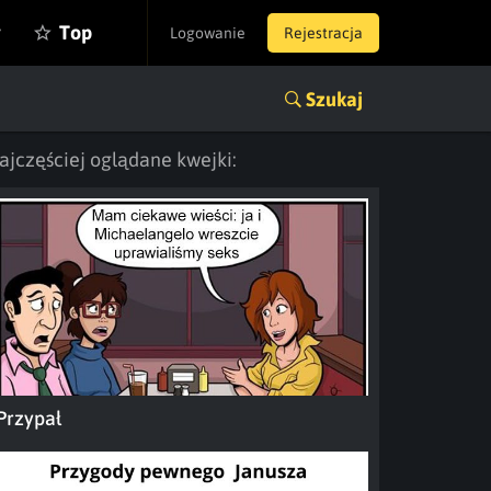
y
Top
Logowanie
Rejestracja
Szukaj
ajczęściej oglądane kwejki:
Przypał