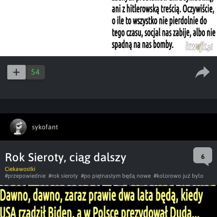
54
sykofant
Rok Sieroty, ciąg dalszy
6
Ciekawostki
#przepowiednie
#rok sieroty
#po piętnastym będą nowe
#kolorowo już było