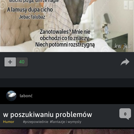
40
łabonć
w poszukiwaniu problemów
0
Humor
#przepowiednie
#fantazje i wymysły