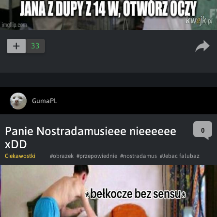
33
GumaPL
Panie Nostradamusieee nieeeeee
0
xDD
Ciekawostki
#obrazek
#przepowiednie
#nostradamus
#Jebac falubaz