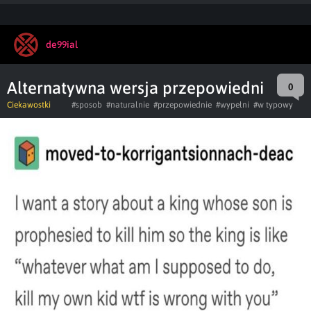
de99ial
Alternatywna wersja przepowiedni
0
Ciekawostki
#sposob
#naturalnie
#przepowiednie
#wypełni
#w typowy