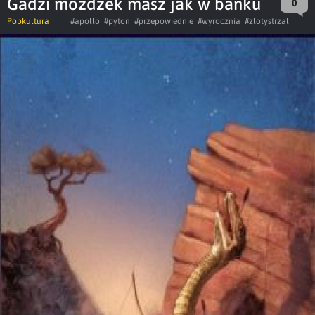
Gadzi móżdżek masz jak w banku
0
Popkultura
#apollo
#pyton
#przepowiednie
#wyrocznia
#zlotystrzal