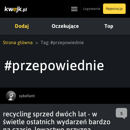
Toggle
Logowanie
Rejestracja
navigation
Dodaj
Oczekujące
Top
Strona główna
Tag: #przepowiednie
#przepowiednie
sykofant
recycling sprzed dwóch lat - w
5
świetle ostatnich wydarzeń bardzo
na czasie, lewactwo przyzna