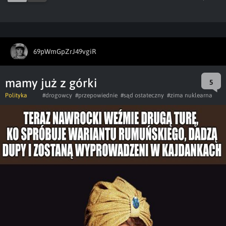
69pWmGpZrJ49vgiR
mamy już z górki
5
Polityka
#drogowcy
#przepowiednie
#sąd ostateczny
#zima nuklearna