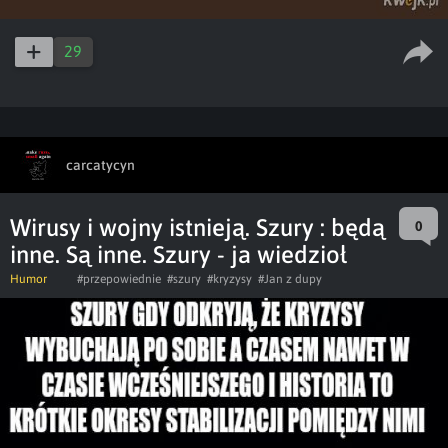
29
carcatycyn
Wirusy i wojny istnieją. Szury : będą
0
inne. Są inne. Szury - ja wiedzioł
Humor
#przepowiednie
#szury
#kryzysy
#Jan z dupy