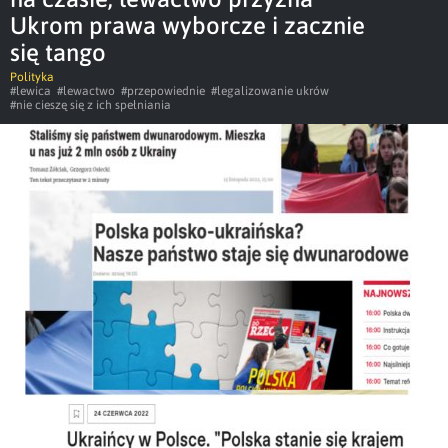
Ukrom prawa wyborcze i zacznie
się tango
Polityka
#lewica
#lewactwo
#przepowiednie
#legalizowanie ukrów
#nie cieszę się z ich spełniania