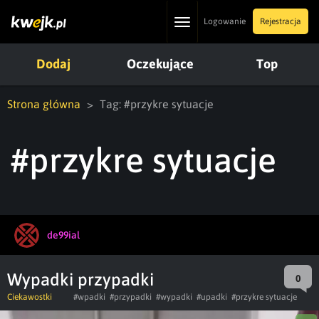
Toggle
Logowanie
Rejestracja
navigation
Dodaj
Oczekujące
Top
Strona główna
Tag: #przykre sytuacje
#przykre sytuacje
de99ial
Wypadki przypadki
0
Ciekawostki
#wpadki
#przypadki
#wypadki
#upadki
#przykre sytuacje