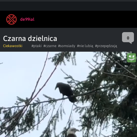
de99ial
Czarna dzielnica
0
Ciekawostki
#ptaki
#czarne
#somsiady
#nie lubią
#przepędzają