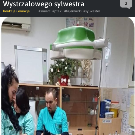
Wystrzałowego sylwestra
2
Reakcje i emocje
#smierc
#ptaki
#fajerwerki
#sylwester