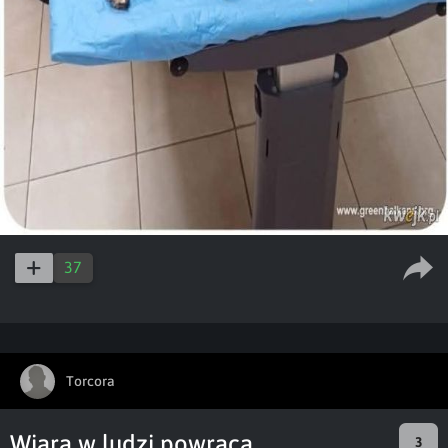
37
Torcora
Wiara w ludzi powraca
3