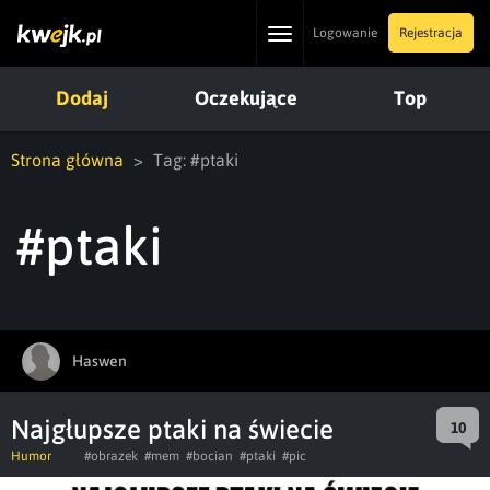
Toggle
Logowanie
Rejestracja
navigation
Dodaj
Oczekujące
Top
Strona główna
Tag: #ptaki
#ptaki
Haswen
Najgłupsze ptaki na świecie
10
Humor
#obrazek
#mem
#bocian
#ptaki
#pic