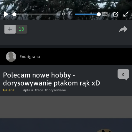
00:20
Play
Enable
PIP
Ent
captions
ful
18
Endrigrana
Polecam nowe hobby -
0
dorysowywanie ptakom rąk xD
Galeria
#ptaki
#rece
#dorysowane