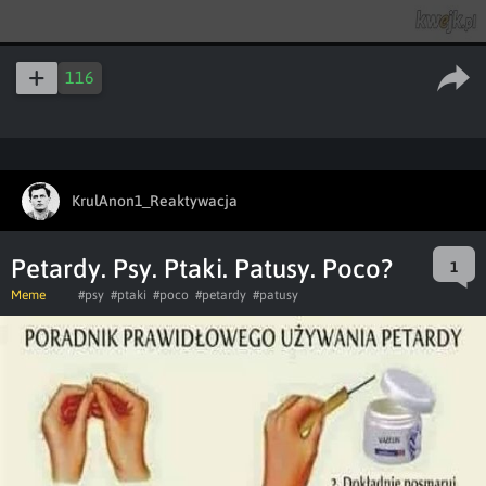
116
KrulAnon1_Reaktywacja
Petardy. Psy. Ptaki. Patusy. Poco?
1
Meme
#psy
#ptaki
#poco
#petardy
#patusy