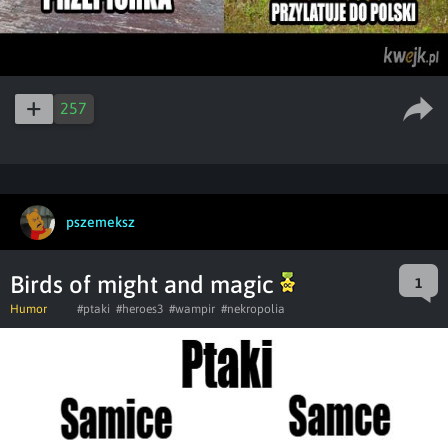
257
pszemeksz
Birds of might and magic
1
Humor
#ptaki
#heroes3
#wampir
#nekropolia