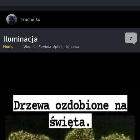
Truchelko
Iluminacja
7
Humor
#humor
#swieta
#ptaki
#drzewa