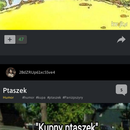
47
2BdZRUp61xc55ve4
Ptaszek
5
Humor
#humor
#kupa
#ptaszek
#Panizpszyry