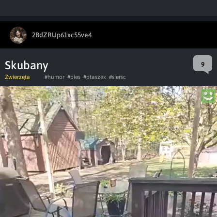
2BdZRUp61xc55ve4
Skubany
9
Zwierzęta
#humor
#pies
#ptaszek
#siersc