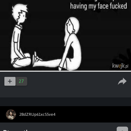
27
2BdZRUp61xc55ve4