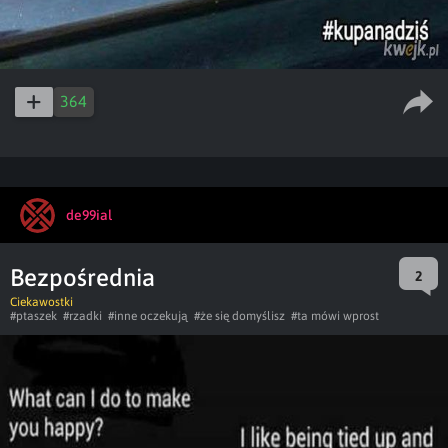
364
de99ial
Bezpośrednia
2
Ciekawostki
#ptaszek
#rzadki
#inne oczekują
#że się domyślisz
#ta mówi wprost