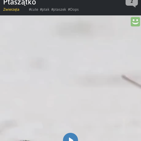
Ptaszątko
2
Zwierzęta
#cute
#ptak
#ptaszek
#Oops