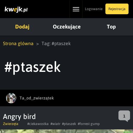
Toggle
Logowanie
Rejestracja
navigation
Dodaj
Oczekujące
Top
Strona główna
Tag: #ptaszek
#ptaszek
Ta_od_zwierzątek
Angry bird
1
Zwierzęta
#ciekawostka
#wiatr
#ptaszek
#forrest gump