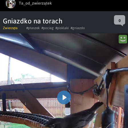
Ta_od_zwierzątek
Gniazdko na torach
0
Zwierzęta
#ptaszek
#pociag
#pisklaki
#gniazdo
Play