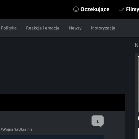
Oczekujące
Film
Polityka
Reakcje i emocje
Newsy
Motoryzacja
N
1
#WojnaNaUkrainie