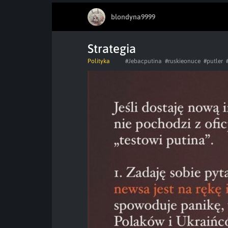
blondyna9999
Strategia
Polityka
#Jebacputina
#ruskieonuce
#putler