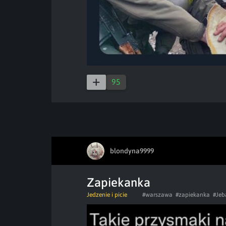
95
blondyna9999
Zapiekanka
Jedzenie i picie
#warszawa
#zapiekanka
#Jeb