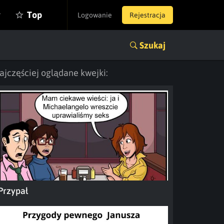
y
Top
Logowanie
Rejestracja
Szukaj
ajczęściej oglądane kwejki:
Przypał