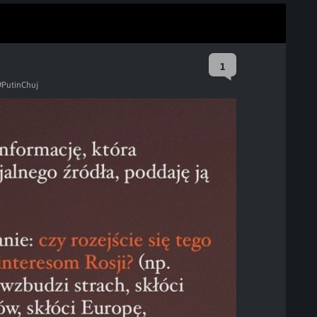
1
#PutinChuj