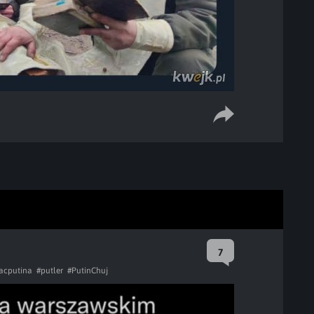
7
acputina
#putler
#PutinChuj