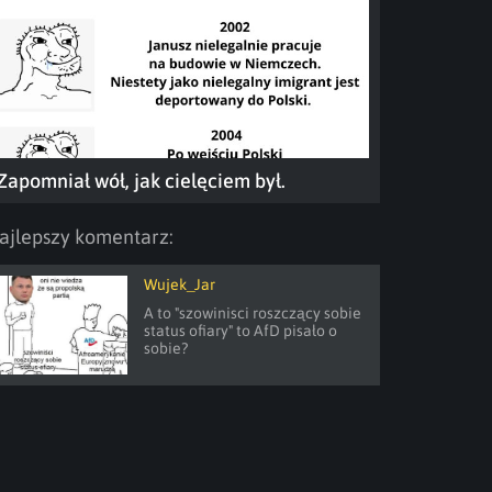
Zapomniał wół, jak cielęciem był.
ajlepszy komentarz:
Wujek_Jar
A to "szowinisci roszczący sobie 
status ofiary" to AfD pisało o 
sobie?