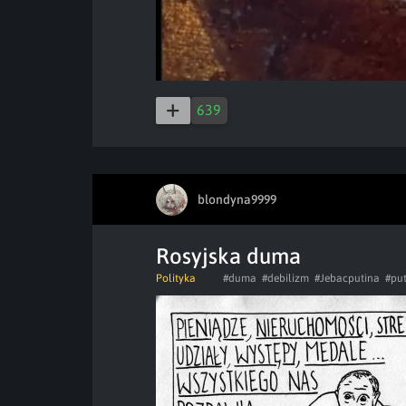
639
blondyna9999
Rosyjska duma
Polityka
#duma
#debilizm
#Jebacputina
#put