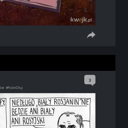
3
ler
#PutinChuj