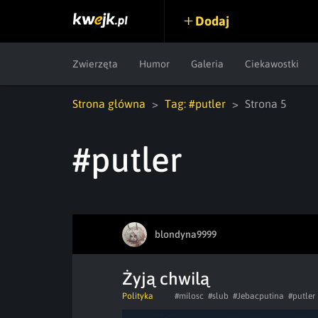
Dodaj
Zwierzęta
Humor
Galeria
Ciekawostki
Strona główna
Tag: #putler
Strona 5
#putler
blondyna9999
Żyją chwilą
Polityka
#milosc
#slub
#Jebacputina
#putler