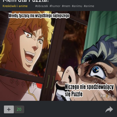
Kreskówki i anime
#obrazek
#humor
#mem
#animu
#anime
20