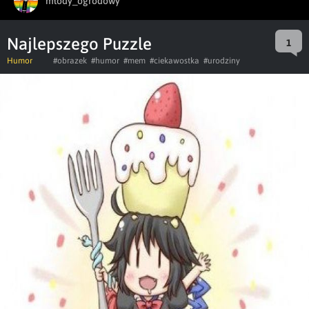
młody_ogrodowy
Najlepszego Puzzle
1
Humor
#obrazek
#humor
#mem
#ciekawostka
#urodziny