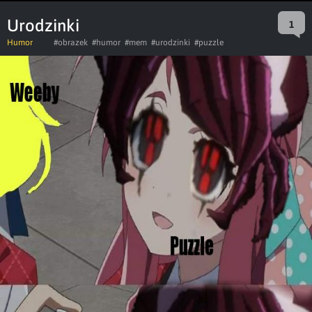
Urodzinki
1
Humor
#obrazek
#humor
#mem
#urodzinki
#puzzle