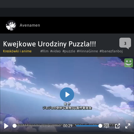
Avenamen
Kwejkowe Urodziny Puzzla!!!
3
Kreskówki i anime
#film
#video
#puzzle
#HinnaGinne
#Ibanezfanboj
Play
00:29
Play
Enable
PIP
Ent