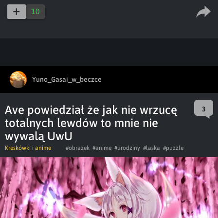
captions
ful
10
Yuno_Gasai_w_beczce
Ave powiedział że jak nie wrzucę
3
totalnych lewdów to mnie nie
wywalą UwU
Kreskówki i anime
#obrazek
#anime
#urodziny
#laska
#puzzle