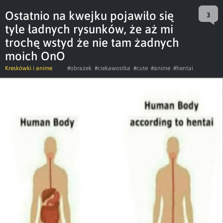
Ostatnio na kwejku pojawiło się
3
tyle ładnych rysunków, że aż mi
trochę wstyd że nie tam żadnych
moich OnO
Kreskówki i anime
#obrazek
#ciekawostka
#cute
#anime
#hentai