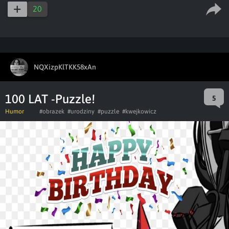
20
NQXizpKlTKK58xAn
100 LAT -Puzzle!
5
Humor
#obrazek
#urodziny
#puzzle
#kwejkowicz