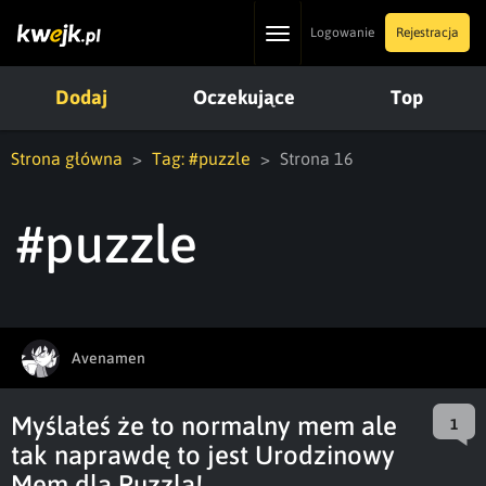
Toggle
Logowanie
Rejestracja
navigation
Dodaj
Oczekujące
Top
Strona główna
Tag: #puzzle
Strona 16
#puzzle
Avenamen
Myślałeś że to normalny mem ale
1
tak naprawdę to jest Urodzinowy
Mem dla Puzzla!