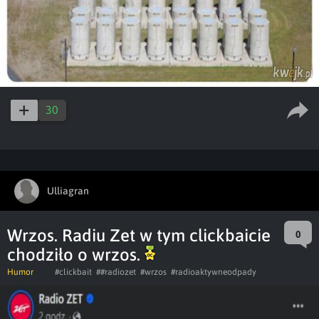
30
Ulliagran
Wrzos. Radiu Zet w tym clickbaicie
0
chodziło o wrzos.
Humor
#clickbait
##radiozet
#wrzos
#radioaktywneodpady