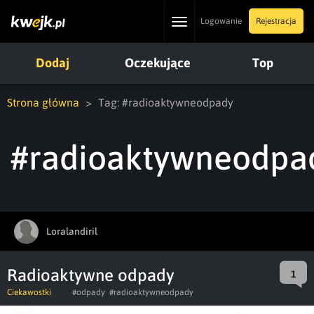
Toggle
Logowanie
Rejestracja
navigation
Dodaj
Oczekujące
Top
Strona główna
Tag: #radioaktywneodpady
#radioaktywneodpa
Loralandiril
Radioaktywne odpady
1
Ciekawostki
#odpady
#radioaktywneodpady