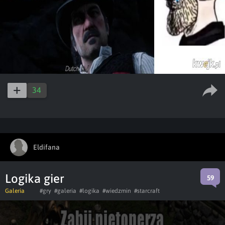
34
Eldifana
Logika gier
59
Galeria
#gry
#galeria
#logika
#wiedzmin
#starcraft