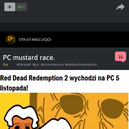
467
S9Xr6T44IGczIQOi
PC mustard race.
15
Gry
#obrazek
#gry
#pcmasterrace
#reddeadredemption