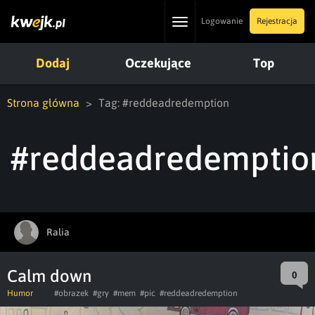
Toggle
Logowanie
Rejestracja
navigation
Dodaj
Oczekujące
Top
Strona główna
Tag: #reddeadredemption
#reddeadredemptio
Ralia
Calm down
0
Humor
#obrazek
#gry
#mem
#pic
#reddeadredemption