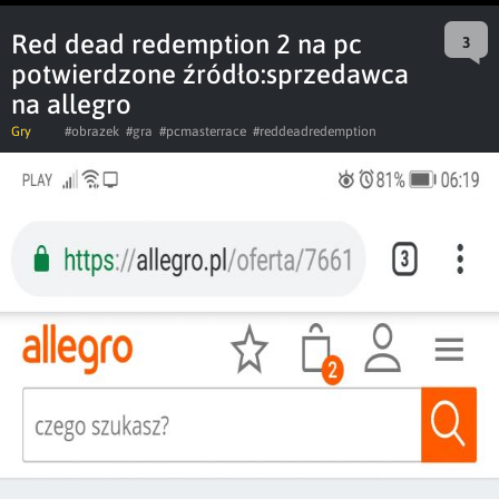
Red dead redemption 2 na pc
3
potwierdzone źródło:sprzedawca
na allegro
Gry
#obrazek
#gra
#pcmasterrace
#reddeadredemption