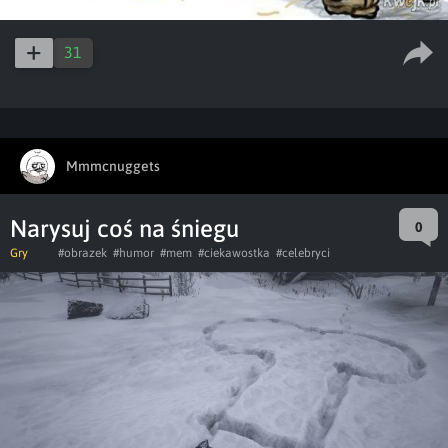
31
Mmmcnuggets
Narysuj coś na śniegu
0
Gry
#obrazek
#humor
#mem
#ciekawostka
#celebryci