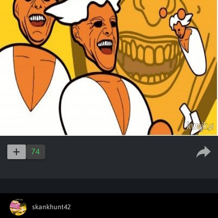
74
skankhunt42