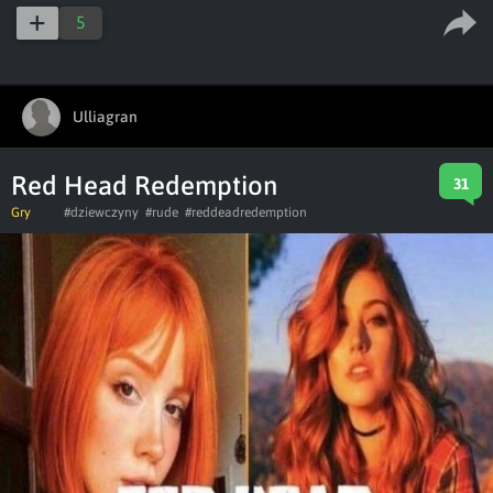
5
Ulliagran
Red Head Redemption
31
Gry
#dziewczyny
#rude
#reddeadredemption