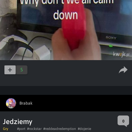
5
Brabak
Jedziemy
0
Gry
#port
#rockstar
#reddeadredemption
#dojenie