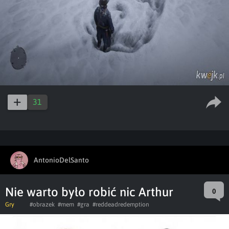
31
AntonioDelSanto
Nie warto było robić nic Arthur
0
Gry
#obrazek
#mem
#gra
#reddeadredemption