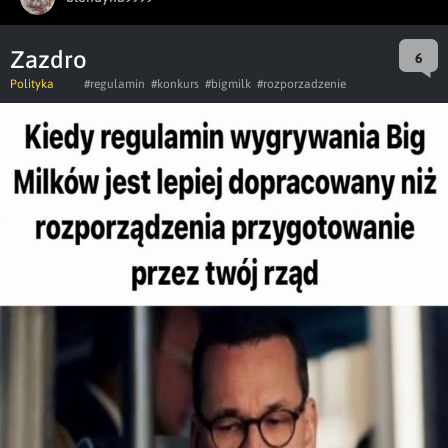
Zazdro
6
Polityka
#regulamin
#konkurs
#bigmilk
#rozporzadzenie