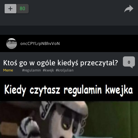
80
oncCPYLrpNBhvVoN
Ktoś go w ogóle kiedyś przeczytał?
0
Meme
#regulamin
#kwejk
#kroljulian