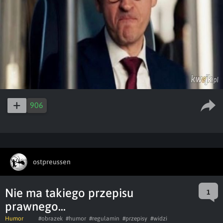
906
ostpreussen
Nie ma takiego przepisu
1
prawnego...
Humor
#obrazek
#humor
#regulamin
#przepisy
#widzi