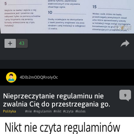
43
4Dlb2mODQRroIyOc
Nieprzeczytanie regulaminu nie
9
zwalnia Cię do przestrzegania go.
Polityka
#nie
#regulamin
#nikt
#czyta
#koles