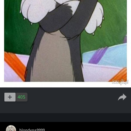
405
blondyna9999