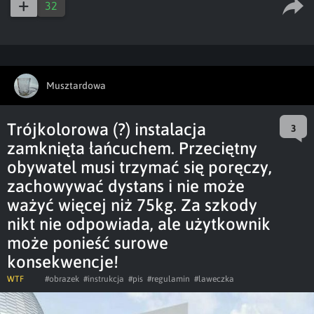
32
Musztardowa
Trójkolorowa (?) instalacja
3
zamknięta łańcuchem. Przeciętny
obywatel musi trzymać się poręczy,
zachowywać dystans i nie może
ważyć więcej niż 75kg. Za szkody
nikt nie odpowiada, ale użytkownik
może ponieść surowe
konsekwencje!
WTF
#obrazek
#instrukcja
#pis
#regulamin
#laweczka