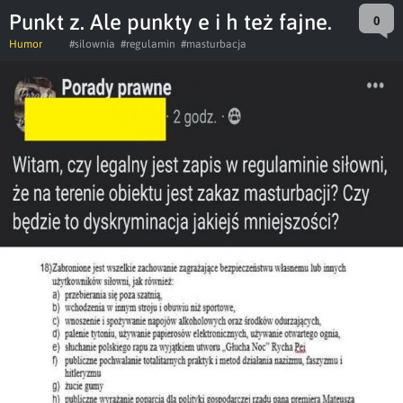
Punkt z. Ale punkty e i h też fajne.
0
Humor
#silownia
#regulamin
#masturbacja