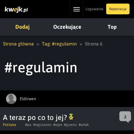
Toggle
Logowanie
Rejestracja
navigation
Dodaj
Oczekujące
Top
Strona główna
Tag: #regulamin
Strona 6
#regulamin
Eldirwen
A teraz po co to jej?
2
Polityka
#pis
#regulamin
#sejm
#gowno
#witek