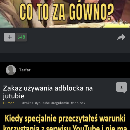
648
Terfar
Zakaz używania adblocka na
3
jutubie
Humor
#zakaz
#youtube
#regulamin
#adblock