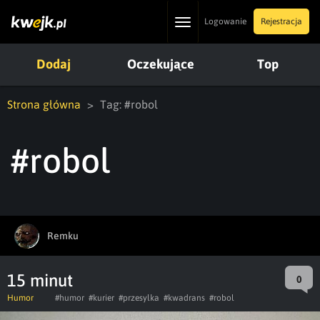
Toggle
Logowanie
Rejestracja
navigation
Dodaj
Oczekujące
Top
Strona główna
Tag: #robol
#robol
Remku
15 minut
0
Humor
#humor
#kurier
#przesylka
#kwadrans
#robol