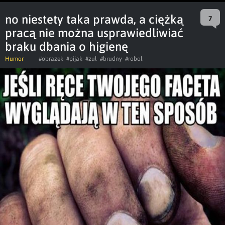
no niestety taka prawda, a ciężką
7
pracą nie można usprawiedliwiać
braku dbania o higienę
Humor
#obrazek
#pijak
#zul
#brudny
#robol