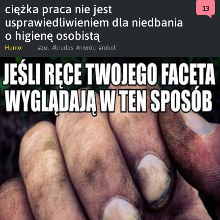
ciężka praca nie jest
13
usprawiedliwieniem dla niedbania
o higienę osobistą
Humor
#zul
#brudas
#nierób
#robol