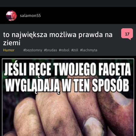
salamon55
to największa możliwa prawda na
17
ziemi
Humor
#bezdomny
#brudas
#robol
#żół
#łachmyta