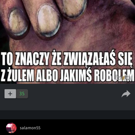
35
salamon55