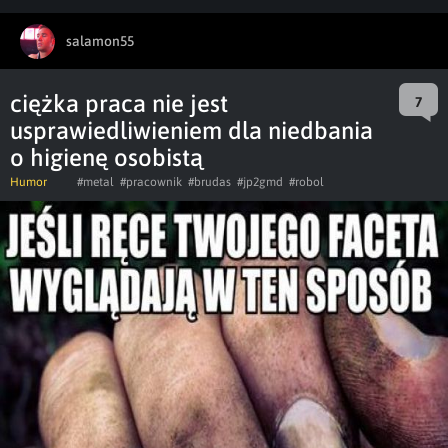
salamon55
ciężka praca nie jest
7
usprawiedliwieniem dla niedbania
o higienę osobistą
Humor
#metal
#pracownik
#brudas
#jp2gmd
#robol