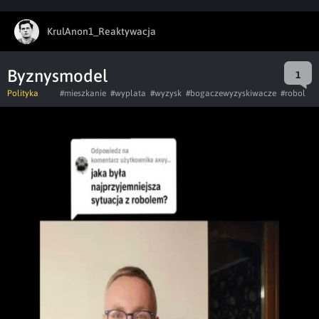
KrulAnon1_Reaktywacja
Byznysmodel
1
Polityka
#mieszkanie
#wyplata
#wyzysk
#bogaczewyzyskiwacze
#robol