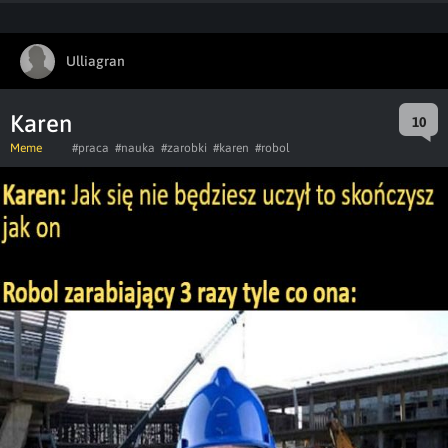
Ulliagran
Karen
10
Meme
#praca
#nauka
#zarobki
#karen
#robol