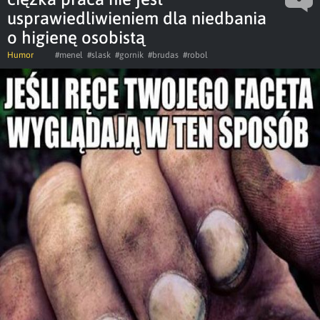
usprawiedliwieniem dla niedbania
o higienę osobistą
Humor
#menel
#slask
#gornik
#brudas
#robol