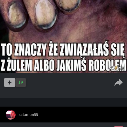
19
salamon55