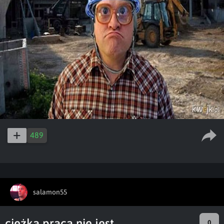
489
salamon55
ciężka praca nie jest
0