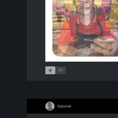
49
Valuviel