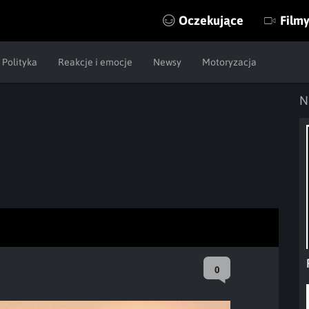
Oczekujące
Film
Polityka
Reakcje i emocje
Newsy
Motoryzacja
N
0