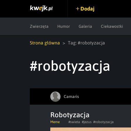
Dodaj
Zwierzęta
Humor
Galeria
Ciekawostki
Strona główna
Tag: #robotyzacja
#robotyzacja
Camaris
Robotyzacja
Meme
#swieta
#jezus
#robotyzacja