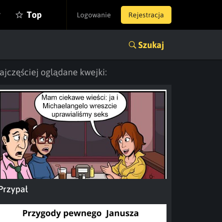
y
Top
Logowanie
Rejestracja
Szukaj
ajczęściej oglądane kwejki:
Przypał