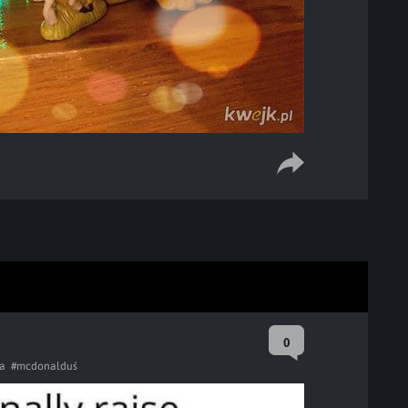
0
a
#mcdonalduś