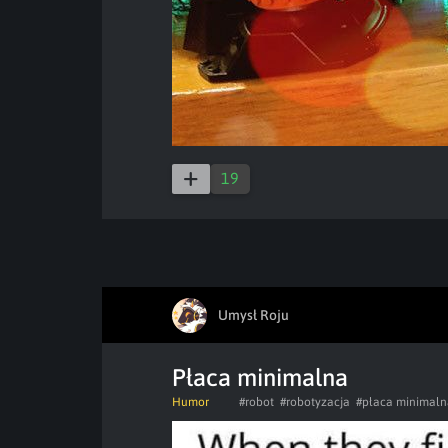
19
Umysł Roju
Płaca minimalna
Humor
#robot
#robotyzacja
#płaca minimaln