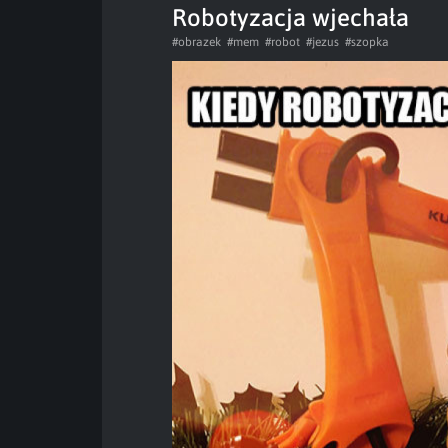
Robotyzacja wjechała
#obrazek
#mem
#robot
#jezus
#szopka