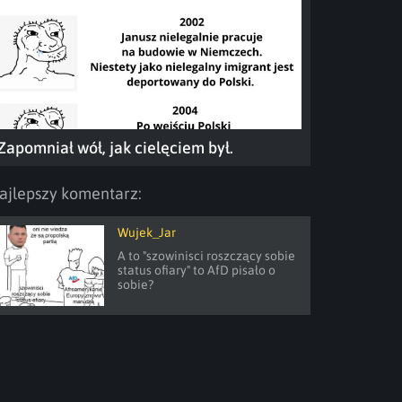
Zapomniał wół, jak cielęciem był.
ajlepszy komentarz:
Wujek_Jar
A to "szowinisci roszczący sobie 
status ofiary" to AfD pisało o 
sobie?