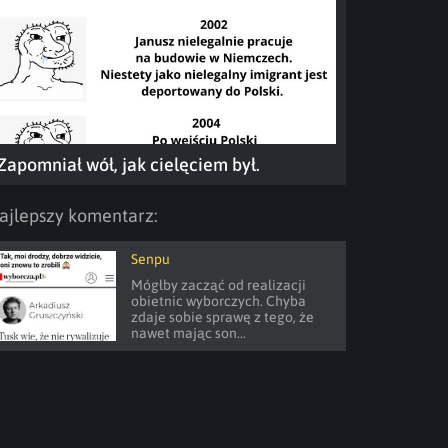
Zapomniał wół, jak cielęciem był.
ajlepszy komentarz:
Senpu
Mógłby zacząć od realizacji 
obietnic wyborczych. Chyba 
zdaje sobie sprawę z tego, że 
nawet mając son...