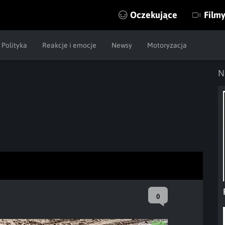
Oczekujące
Film
Polityka
Reakcje i emocje
Newsy
Motoryzacja
N
0