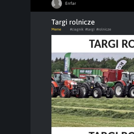
Errfar
Targi rolnicze
Meme
#ciagnik
#targi
#rolnicze