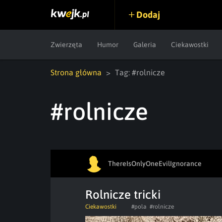
Dodaj
Zwierzęta
Humor
Galeria
Ciekawostki
Strona główna
Tag: #rolnicze
#rolnicze
ThereIsOnlyOneEvilIgnorance
Rolnicze tricki
Ciekawostki
#pola
#rolnicze