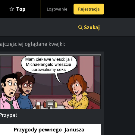
y
Top
Logowanie
Rejestracja
Szukaj
ajczęściej oglądane kwejki:
Przypał