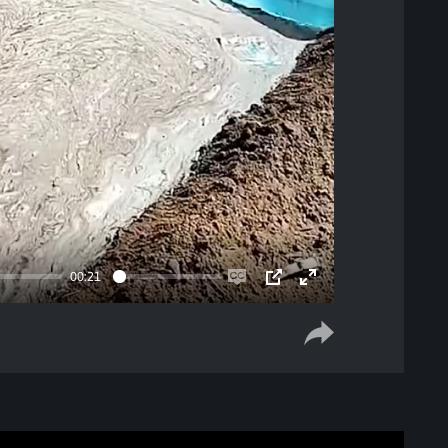
00:21
Enable
PIP
Enter
captions
fullscreen