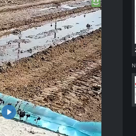
N
Play