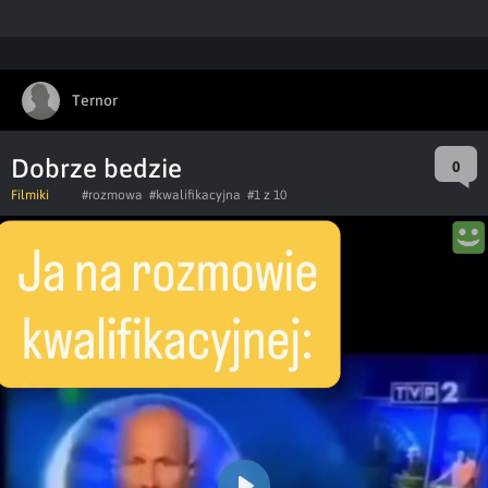
Ternor
Dobrze bedzie
0
Filmiki
#rozmowa
#kwalifikacyjna
#1 z 10