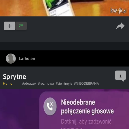
25
Larholen
Sprytne
1
Humor
#obrazek
#rozmowa
#sie
#myje
#NIEODEBRANA