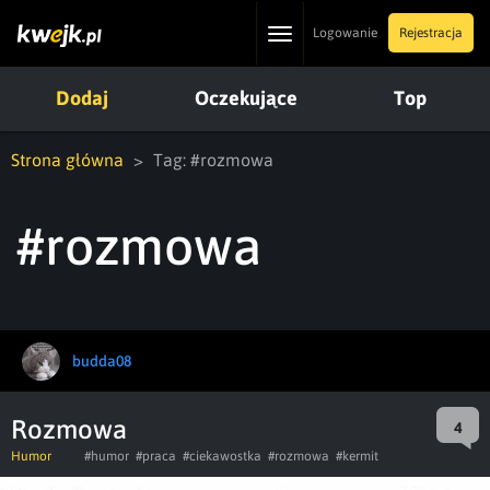
Toggle
Logowanie
Rejestracja
navigation
Dodaj
Oczekujące
Top
Strona główna
Tag: #rozmowa
#rozmowa
budda08
Rozmowa
4
Humor
#humor
#praca
#ciekawostka
#rozmowa
#kermit