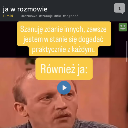
ja w rozmowie
1
Filmiki
#rozmowa
#szanuje
##Ja
#dogadać
Play