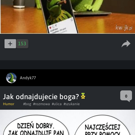
153
Andyk77
Jak odnajdujecie boga?
0
Humor
#bog
#rozmowa
#ulica
#szukanie