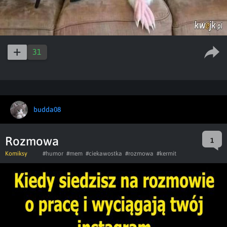
31
budda08
Rozmowa
1
Komiksy
#humor
#mem
#ciekawostka
#rozmowa
#kermit