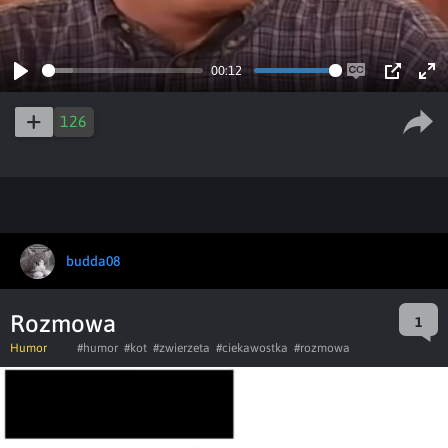
00:12
Play
Enable
PIP
Ent
captions
ful
126
budda08
Rozmowa
1
Humor
#humor
#kot
#zwierzeta
#ciekawostka
#rozmowa