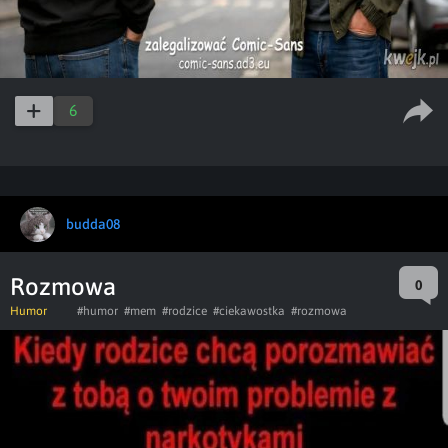
6
budda08
Rozmowa
0
Humor
#humor
#mem
#rodzice
#ciekawostka
#rozmowa