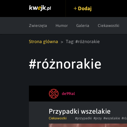
Dodaj
Zwierzęta
Humor
Galeria
Ciekawostki
Strona główna
Tag: #różnorakie
#różnorakie
de99ial
Przypadki wszelakie
Ciekawostki
#przypadki
#przy
#wszelakie
#ró