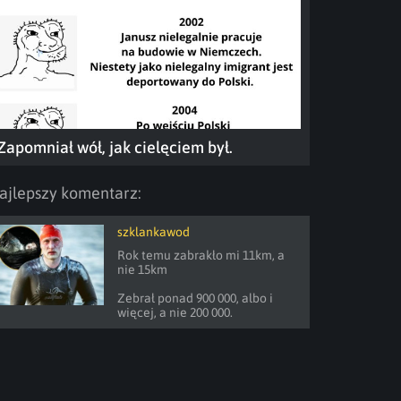
Zapomniał wół, jak cielęciem był.
ajlepszy komentarz:
szklankawod
Rok temu zabrakło mi 11km, a 
nie 15km

Zebrał ponad 900 000, albo i 
więcej, a nie 200 000.