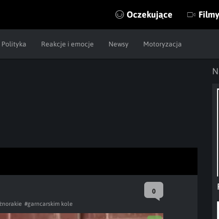
Oczekujące
Film
Polityka
Reakcje i emocje
Newsy
Motoryzacja
N
0
żnorakie
#garncarskim kole