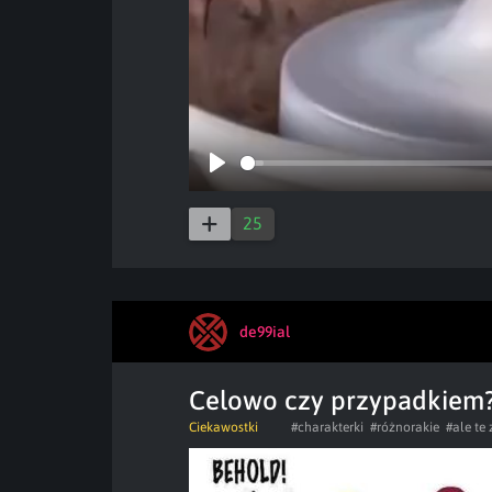
Play
25
de99ial
Celowo czy przypadkiem
Ciekawostki
#charakterki
#różnorakie
#ale te 