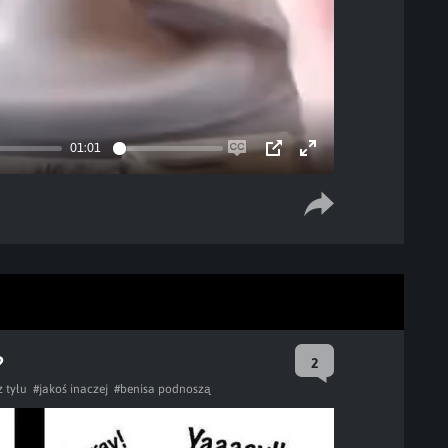
01:01
Enable
PIP
Enter
captions
fullscreen
?
2
z tyłu
#jakoś inaczej
#benisa podnoszą