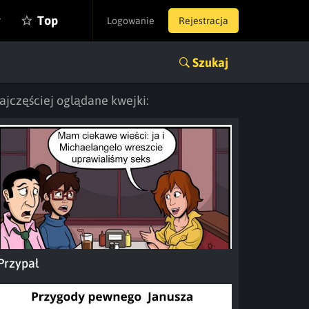
y
Top
Logowanie
Rejestracja
Szukaj
ajczęściej oglądane kwejki:
Przypał