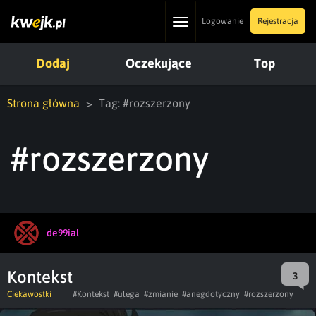
Toggle
Logowanie
Rejestracja
navigation
Dodaj
Oczekujące
Top
Strona główna
Tag: #rozszerzony
#rozszerzony
de99ial
Kontekst
3
Ciekawostki
#Kontekst
#ulega
#zmianie
#anegdotyczny
#rozszerzony