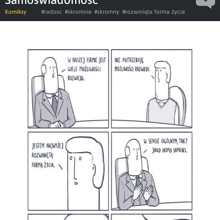
Komiksy
#radosc
#skromnie
#skromny
#rozwinięta forma życia