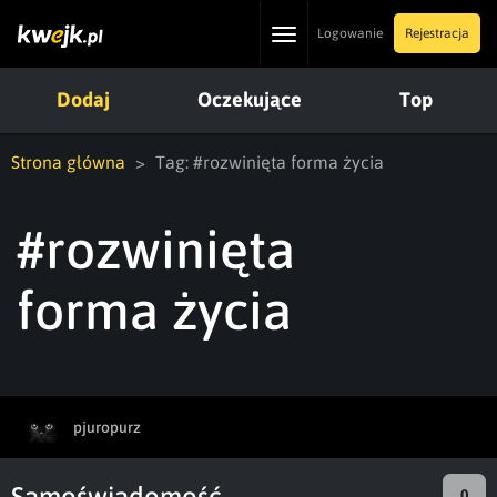
Toggle
Logowanie
Rejestracja
navigation
Dodaj
Oczekujące
Top
Strona główna
Tag: #rozwinięta forma życia
#rozwinięta
forma życia
pjuropurz
Samoświadomość
0