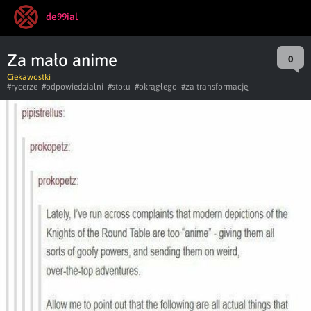
de99ial
Za mało anime
0
Ciekawostki
#rycerze
#odpowiedzialni
#stołu
#okrągłego
#za transformację