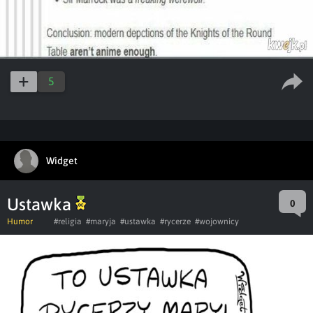
5
Widget
Ustawka
0
Humor
#religia
#maryja
#ustawka
#rycerze
#wojownicy