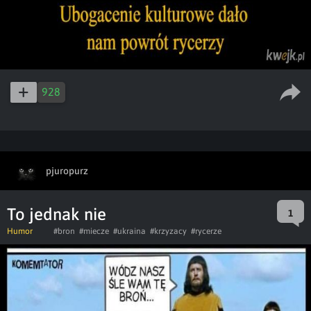
928
pjuropurz
To jednak nie
1
Humor
#bron
#miecze
#ukraina
#krzyzacy
#rycerze