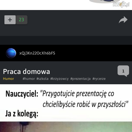
23
xQj3Kn22OcXh6bFS
Praca domowa
1
Humor
#humor
#szkola
#krzyzowcy
#prezentacja
#rycerze