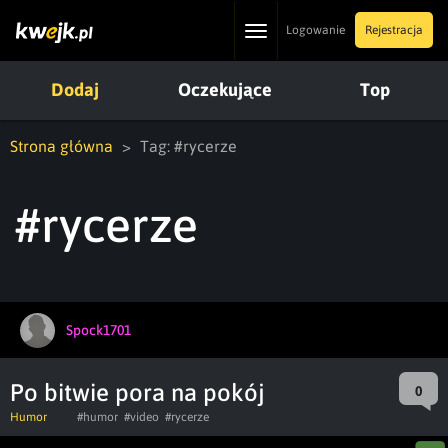
Toggle
Logowanie
Rejestracja
navigation
Dodaj
Oczekujące
Top
Strona główna
Tag: #rycerze
#rycerze
Spock1701
Po bitwie pora na pokój
0
Humor
#humor
#video
#rycerze