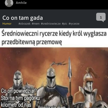
Amhile
Co on tam gada
1
Humor
#obrazek
#mem
#sredniowiecze
#pic
#rycerze