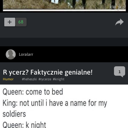
68
Loralarr
R ycerz? Faktycznie genialne!
1
Humor
#heheszki
#rycerze
#knight