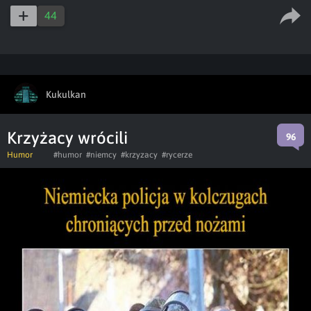
44
Kukulkan
Krzyżacy wrócili
96
Humor
#humor
#niemcy
#krzyzacy
#rycerze