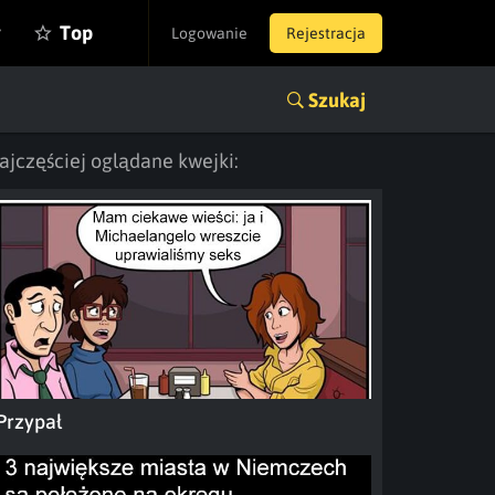
y
Top
Logowanie
Rejestracja
Szukaj
ajczęściej oglądane kwejki:
Przypał