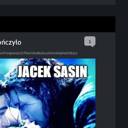
ończyło
1
sinPrzepierdolił70mlnNaWyboryKtóreSięNieOdbyły