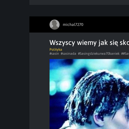
michal7270
Wszyscy wiemy jak się sk
Polityka
#sasin
#sasinada
#Sasingdziekurwa70baniek
##Sa