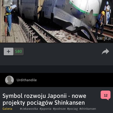
580
Urdithandile
Symbol rozwoju Japonii - nowe
12
projekty pociągów Shinkansen
Galeria
#ciekawostka
#japonia
#podroze
#pociag
#shinkansen