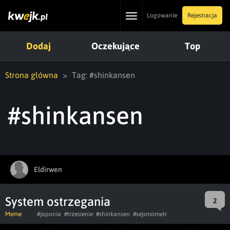
Toggle
Logowanie
Rejestracja
navigation
Dodaj
Oczekujące
Top
Strona główna
Tag: #shinkansen
#shinkansen
Eldirwen
System ostrzegania
2
Meme
#japonia
#trzesienie
#shinkansen
#sejsmometr