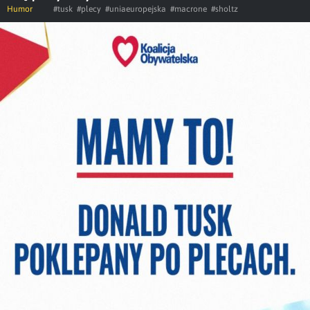
Humor
#tusk
#plecy
#uniaeuropejska
#macrone
#sholtz