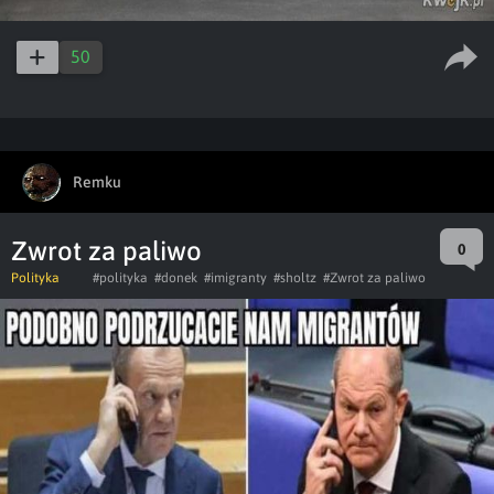
50
Remku
Zwrot za paliwo
0
Polityka
#polityka
#donek
#imigranty
#sholtz
#Zwrot za paliwo