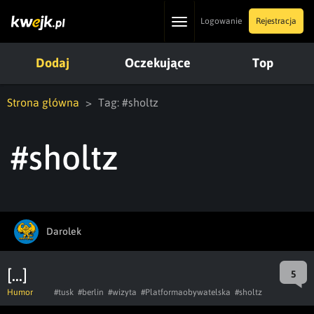
Toggle
Logowanie
Rejestracja
navigation
Dodaj
Oczekujące
Top
Strona główna
Tag: #sholtz
#sholtz
Darolek
[...]
5
Humor
#tusk
#berlin
#wizyta
#Platformaobywatelska
#sholtz