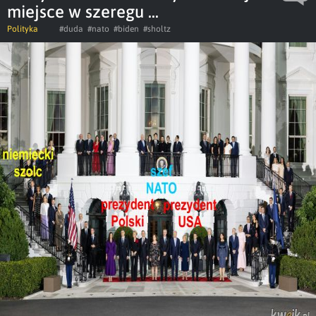
miejsce w szeregu ...
Polityka
#duda
#nato
#biden
#sholtz