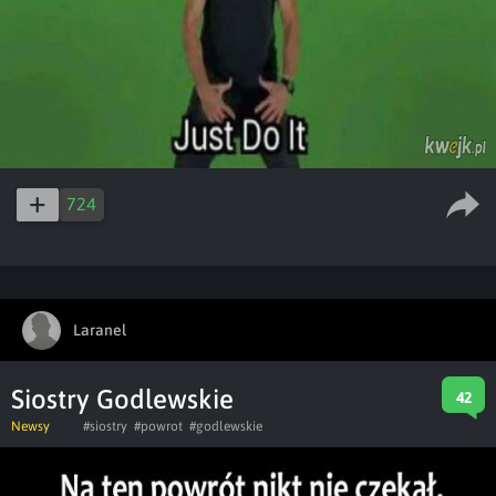
724
Laranel
Siostry Godlewskie
42
Newsy
#siostry
#powrot
#godlewskie