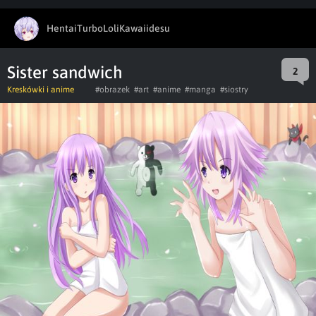
HentaiTurboLoliKawaiidesu
Sister sandwich
2
Kreskówki i anime
#obrazek
#art
#anime
#manga
#siostry