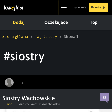
Toggle
Logowanie
Rejestracja
navigation
Dodaj
Oczekujące
Top
Strona główna
Tag: #siostry
Strona 1
#siostry
Imian
Siostry Wachowskie
58
Humor
#siostry
#matrix
#wachowskie