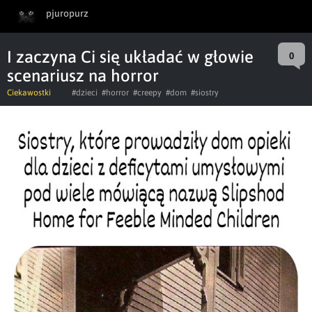
pjuropurz
I zaczyna Ci się układać w głowie
0
scenariusz na horror
Ciekawostki
#dzieci
#horror
#creepy
#dom
#siostry