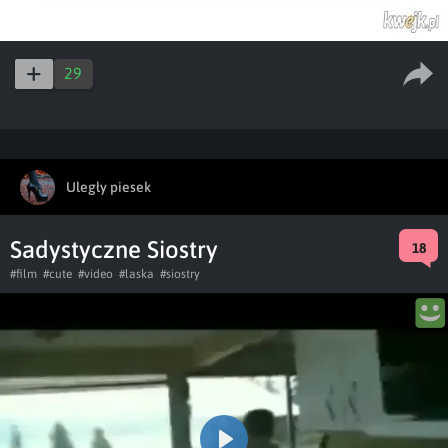
29
Uległy piesek
Sadystyczne Siostry
18
#film
#cute
#video
#laska
#siostry