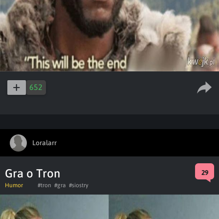
652
Loralarr
Gra o Tron
29
Humor
#tron
#gra
#siostry