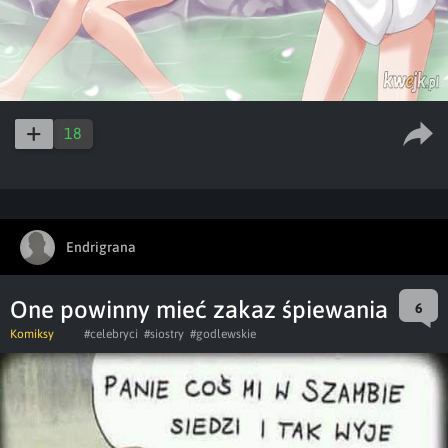
18
Endrigrana
One powinny mieć zakaz śpiewania
6
Komiksy
#celebryci
#siostry
#godlewskie