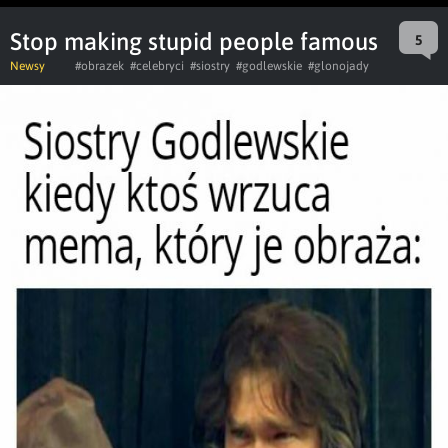
Stop making stupid people famous
5
Newsy
#obrazek
#celebryci
#siostry
#godlewskie
#glonojady