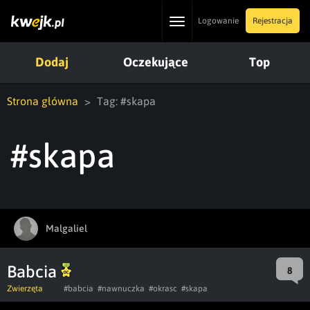
Toggle
Logowanie
Rejestracja
navigation
Dodaj
Oczekujące
Top
Strona główna
Tag: #skapa
#skapa
Malgaliel
Babcia
8
Zwierzęta
#babcia
#nawnuczka
#okrasc
#skapa