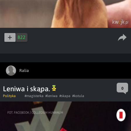
822
Ralia
Leniwa i skąpa.
0
Polityka
#magisterka
#leniwa
#skapa
#kotula