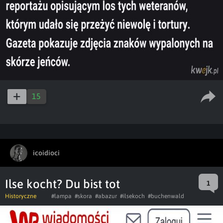
15
icoidioci
Ilse kocht? Du bist tot
1
Historyczne
#lampa
#skora
#abazur
#ilsekoch
#buchenwald