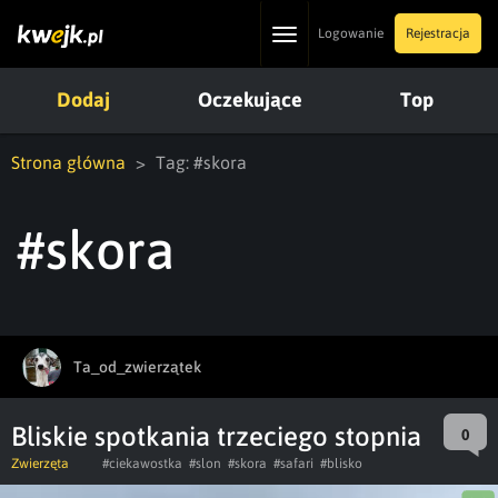
Toggle
Logowanie
Rejestracja
navigation
Dodaj
Oczekujące
Top
Strona główna
Tag: #skora
#skora
Ta_od_zwierzątek
Bliskie spotkania trzeciego stopnia
0
Zwierzęta
#ciekawostka
#slon
#skora
#safari
#blisko