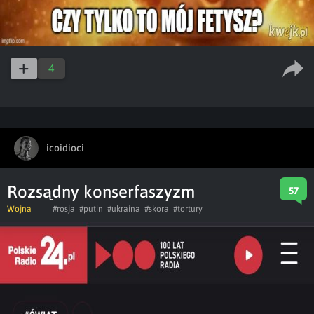
4
icoidioci
Rozsądny konserfaszyzm
57
Wojna
#rosja
#putin
#ukraina
#skora
#tortury