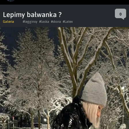
Lepimy bałwanka ?
0
Galeria
#legginsy
#laska
#skora
#Latex