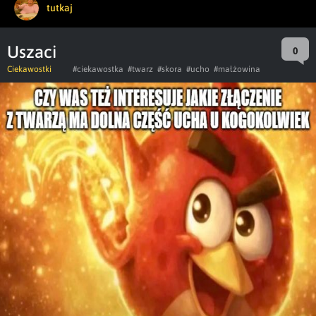
tutkaj
Uszaci
0
Ciekawostki
#ciekawostka
#twarz
#skora
#ucho
#małżowina