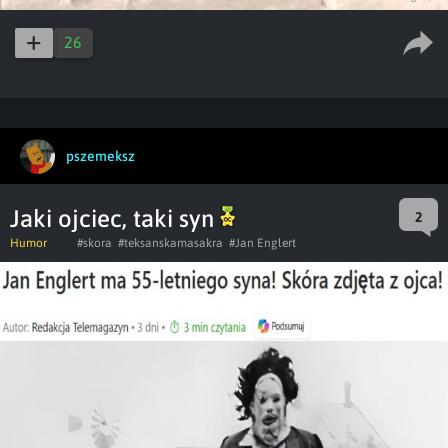
26
pszemeksz
Jaki ojciec, taki syn
2
Humor
#skora
#teksanskamasakra
#Jan Englert