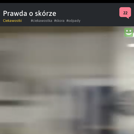
Prawda o skórze
22
Ciekawostki
#ciekawostka
#skora
#odpady