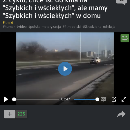
"Szybkich i wściekłych", ale mamy
"Szybkich i wściekłych" w domu
Filmiki
#humor
#video
#polska motoryzacja
#film polski
#Skradziona kolekcja
Play
03:47
Play
Enable
PIP
Ent
captions
ful
225