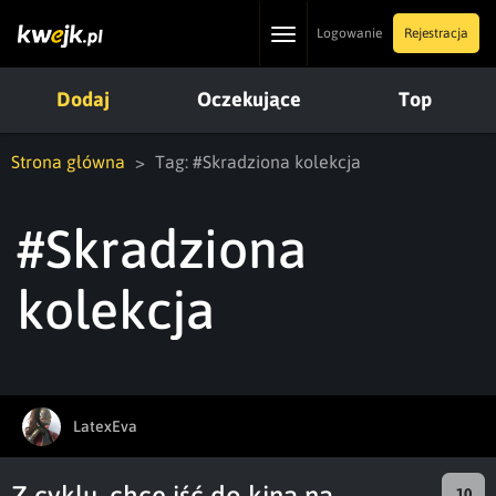
Toggle
Logowanie
Rejestracja
navigation
Dodaj
Oczekujące
Top
Strona główna
Tag: #Skradziona kolekcja
#Skradziona
kolekcja
LatexEva
Z cyklu, chce iść do kina na
10