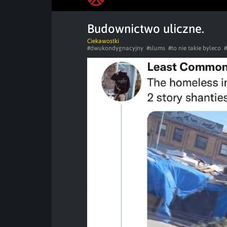
Budownictwo uliczne.
Ciekawostki
#dwukondygnacyjny
#slums
#to nie takie byleco
#