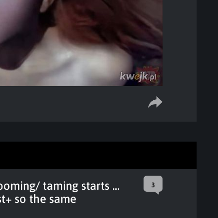
oming/ taming starts ...
3
st+ so the same