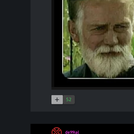
52
de99ial