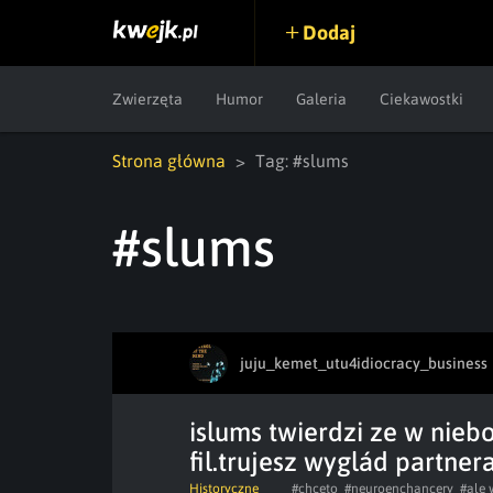
Dodaj
Zwierzęta
Humor
Galeria
Ciekawostki
Strona główna
Tag: #slums
#slums
juju_kemet_utu4idiocracy_business
islums twierdzi ze w niebo
fil.trujesz wyglád partner
Historyczne
#chceto
#neuroenchancery
#ale 