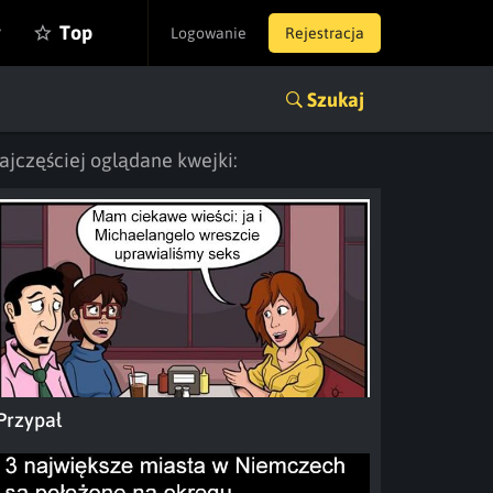
y
Top
Logowanie
Rejestracja
Szukaj
ajczęściej oglądane kwejki:
Przypał