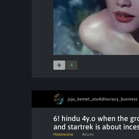
4
juju_kemet_utu4idiocracy_business
6! hindu 4y.o when the gro
and startrek is about ince
Historyczne
#slums