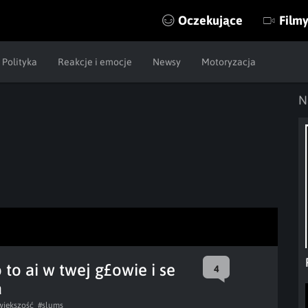
Oczekujące
Film
Polityka
Reakcje i emocje
Newsy
Motoryzacja
N
 to ai w twej g£owie i se
4
a
większość
#slums