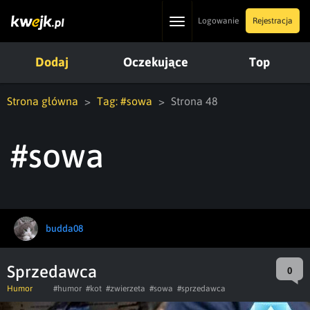
Toggle
Logowanie
Rejestracja
navigation
Dodaj
Oczekujące
Top
Strona główna
Tag: #sowa
Strona 48
#sowa
budda08
Sprzedawca
0
Humor
#humor
#kot
#zwierzeta
#sowa
#sprzedawca