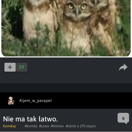
59
Kijem_w_parapet
Nie ma tak łatwo.
0
Komiksy
#komiks
#sowa
#hitman
#obrót o 270 stopni