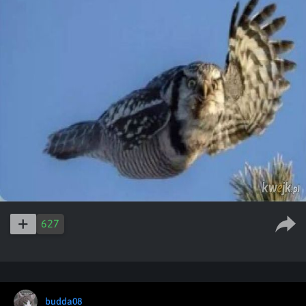
627
budda08