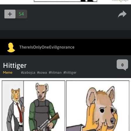
54
ThereIsOnlyOneEvilIgnorance
Hittiger
0
Meme
#zabojca
#sowa
#hitman
#hittiger