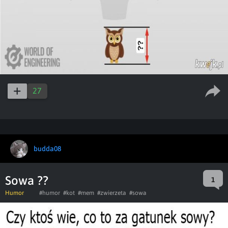
27
budda08
Sowa ??
1
Humor
#humor
#kot
#mem
#zwierzeta
#sowa