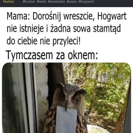
Humor
#humor
#mem
#zwierzeta
#sowa
#hogwart