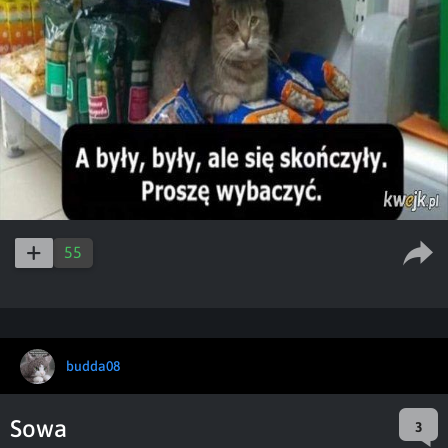
55
budda08
Sowa
3