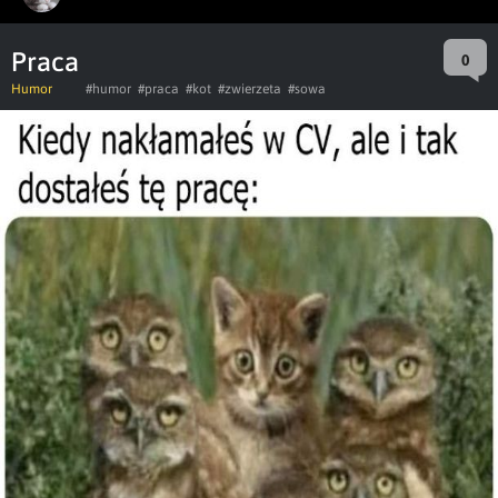
Praca
0
Humor
#humor
#praca
#kot
#zwierzeta
#sowa