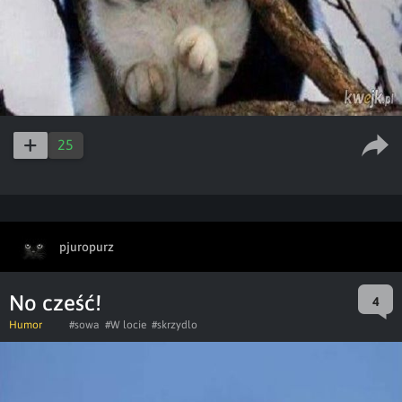
25
pjuropurz
No cześć!
4
Humor
#sowa
#W locie
#skrzydlo