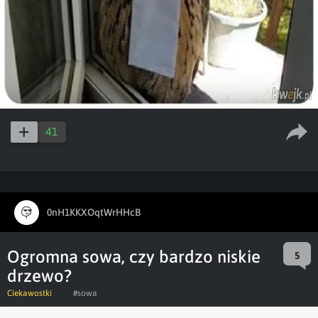
41
0nH1KKXOqtWrHHcB
Ogromna sowa, czy bardzo niskie
5
drzewo?
Ciekawostki
#sowa