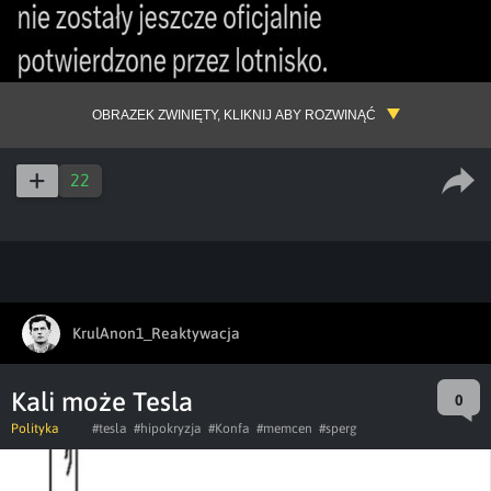
OBRAZEK ZWINIĘTY, KLIKNIJ ABY ROZWINĄĆ
22
KrulAnon1_Reaktywacja
Kali może Tesla
0
Polityka
#tesla
#hipokryzja
#Konfa
#memcen
#sperg