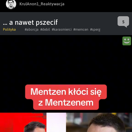
KrulAnon1_Reaktywacja
... a nawet pszecif
5
Polityka
#aborcja
#debil
#karasmierci
#memcen
#sperg