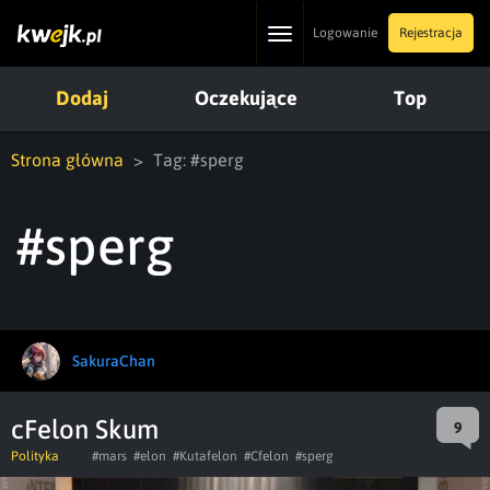
Toggle
Logowanie
Rejestracja
navigation
Dodaj
Oczekujące
Top
Strona główna
Tag: #sperg
#sperg
SakuraChan
cFelon Skum
9
Polityka
#mars
#elon
#Kutafelon
#Cfelon
#sperg