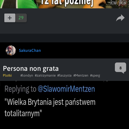
29
SakuraChan
Persona non grata
8
Plotki
#londyn
#zatrzymanie
#faszysta
#Mentzen
#sperg