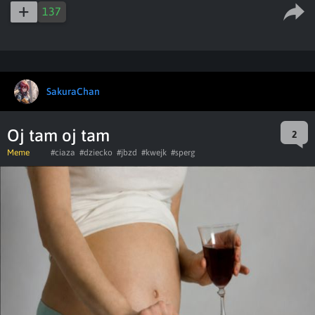
137
SakuraChan
Oj tam oj tam
2
Meme
#ciaza
#dziecko
#jbzd
#kwejk
#sperg