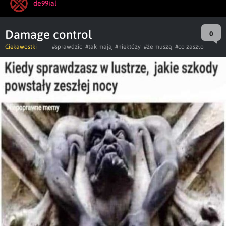
de99ial
Damage control
0
Ciekawostki
#sprawdzic
#tak mają
#niektózy
#że muszą
#co zaszło