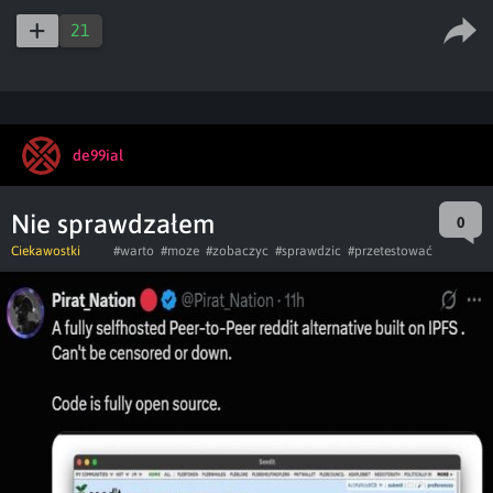
21
de99ial
Nie sprawdzałem
0
Ciekawostki
#warto
#moze
#zobaczyc
#sprawdzic
#przetestować