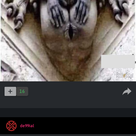
16
de99ial