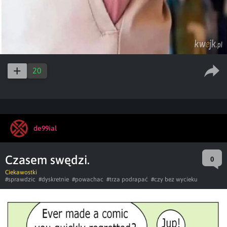
20
de99ial
Czasem swędzi.
0
Ciekawostki
#sprawdzic
#dyskretnie
#powachac
#trza podrapać
#czy bez wycieku