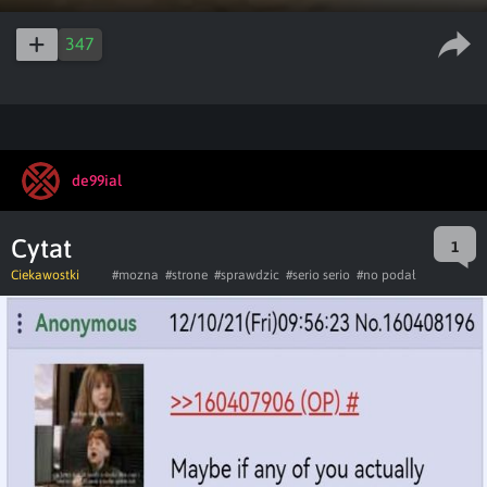
Play
Enable
PIP
Ent
captions
ful
347
de99ial
Cytat
1
Ciekawostki
#mozna
#strone
#sprawdzic
#serio serio
#no podał