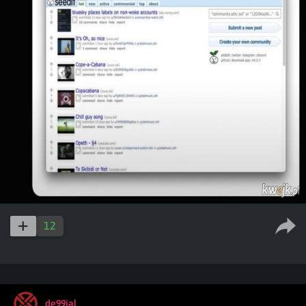
12
de99ial