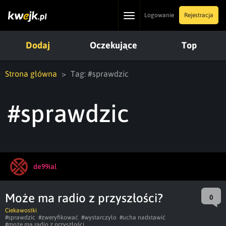
Toggle
Logowanie
Rejestracja
navigation
Dodaj
Oczekujące
Top
Strona główna
Tag: #sprawdzic
#sprawdzic
de99ial
Może ma radio z przyszłości?
0
Ciekawostki
#sprawdzic
#zweryfikować
#wystarczyło
#ucha nadstawić
#może ma radio z przyszłości