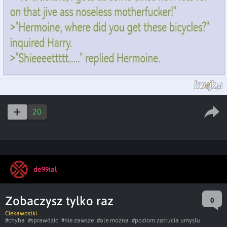
20
de99ial
Zobaczysz tylko raz
0
Ciekawostki
#chyba
#sprawdzic
#nie zawsze
#ale można
#poziom zatrucia umysłu