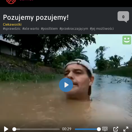
Pozujemy pozujemy!
0
Ciekawostki
#sprawdzic
#ale warto
#posiłkiem
#przekraczającym
#jej możliwości
Play
00:29