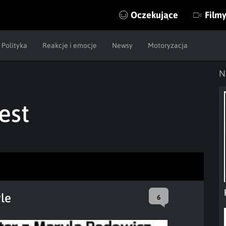
Oczekujące
Film
Polityka
Reakcje i emocje
Newsy
Motoryzacja
N
est
yle
6