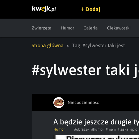
Dodaj
Zwierzęta
Humor
Galeria
Ciekawostki
Strona główna
Tag: #sylwester taki jest
#sylwester taki j
Niecodziennosc
A będzie jeszcze drugie t
Humor
#obrazek
#humor
#mem
#laska
#pic