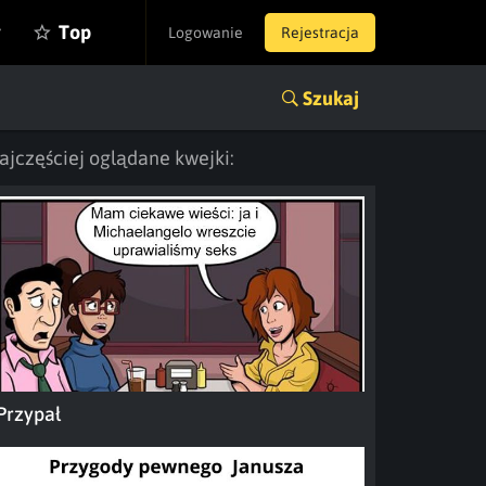
y
Top
Logowanie
Rejestracja
Szukaj
ajczęściej oglądane kwejki:
Przypał