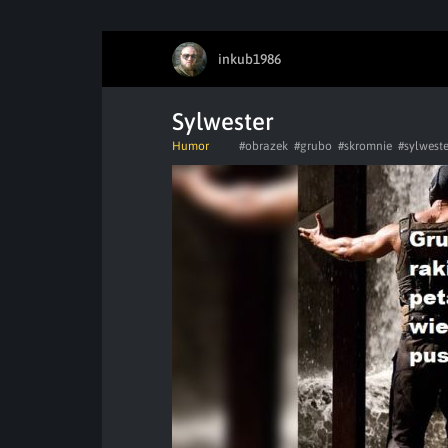
inkub1986
Sylwester
Humor
#obrazek
#grubo
#skromnie
#sylwester