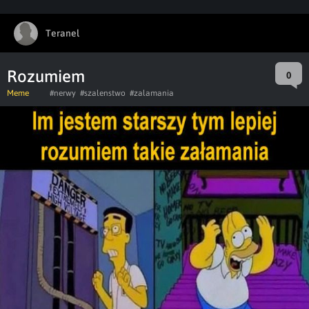
Teranel
Rozumiem
0
Meme
#nerwy
#szalenstwo
#zalamania