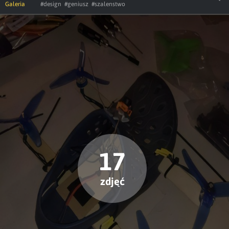
Galeria
#design
#geniusz
#szalenstwo
17
zdjęć