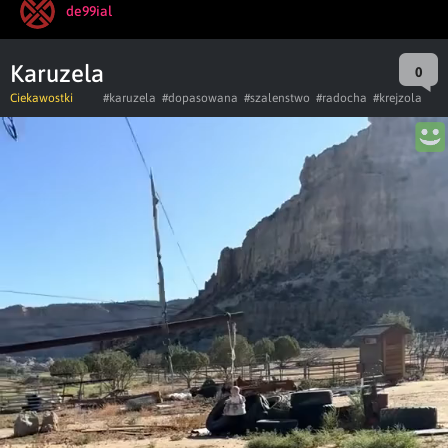
de99ial
Karuzela
0
Ciekawostki
#karuzela
#dopasowana
#szalenstwo
#radocha
#krejzola