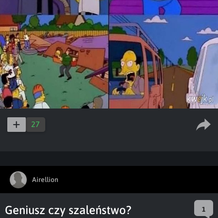
27
Airellion
Geniusz czy szaleństwo?
1