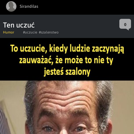
Sirandilas
Ten uczuć
0
Humor
#uczucie
#szalenstwo