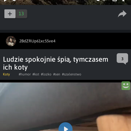
Play
Enable
PIP
Ent
captions
ful
13
2BdZRUp61xc55ve4
Ludzie spokojnie śpią, tymczasem
3
ich koty
Koty
#humor
#kot
#lozko
#sen
#szalenstwo