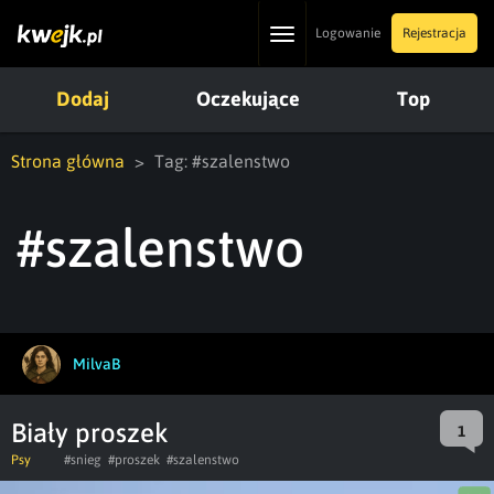
Toggle
Logowanie
Rejestracja
navigation
Dodaj
Oczekujące
Top
Strona główna
Tag: #szalenstwo
#szalenstwo
MilvaB
Biały proszek
1
Psy
#snieg
#proszek
#szalenstwo