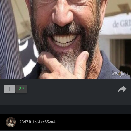
29
2BdZRUp61xc55ve4