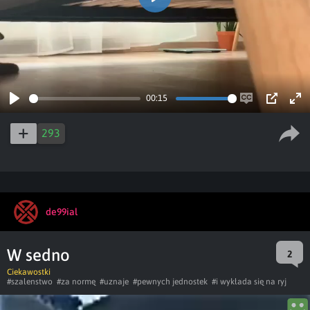
Play
00:15
Play
Enable
PIP
Ent
captions
ful
293
de99ial
W sedno
2
Ciekawostki
#szalenstwo
#za normę
#uznaje
#pewnych jednostek
#i wykłada się na ryj