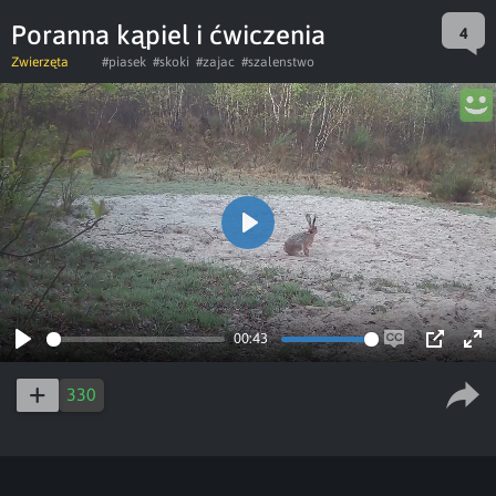
Poranna kąpiel i ćwiczenia
4
Zwierzęta
#piasek
#skoki
#zajac
#szalenstwo
Play
00:43
Play
Enable
PIP
Ent
captions
ful
330