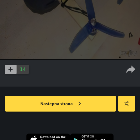
14
Następna strona
Losuj
kwejka