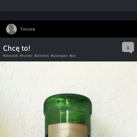
Torcora
Chcę to!
1
#obrazek
#humor
#alkohol
#szampan
#pic