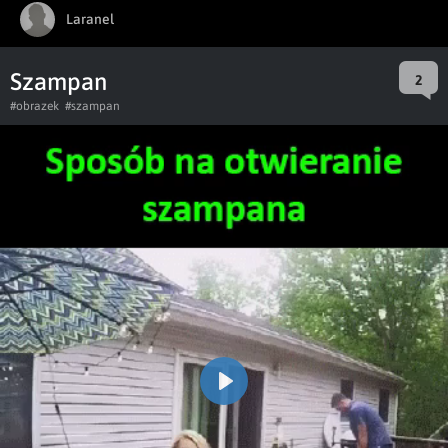
Laranel
Szampan
2
#obrazek
#szampan
Play