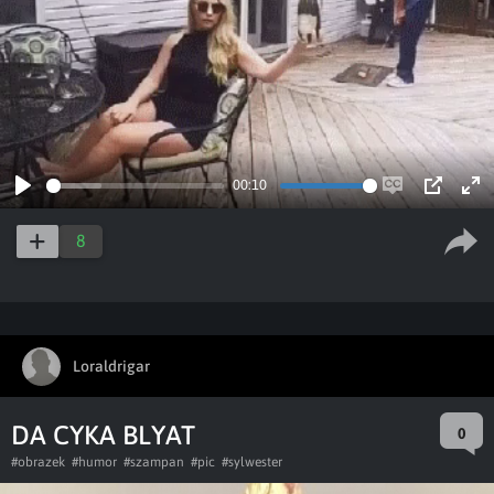
00:10
Play
Enable
PIP
Ent
captions
ful
8
Loraldrigar
DA CYKA BLYAT
0
#obrazek
#humor
#szampan
#pic
#sylwester