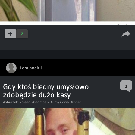
2
Loralandiril
Gdy ktoś biedny umysłowo
1
zdobędzie dużo kasy
#obrazek
#bieda
#szampan
#umyslowa
#moet