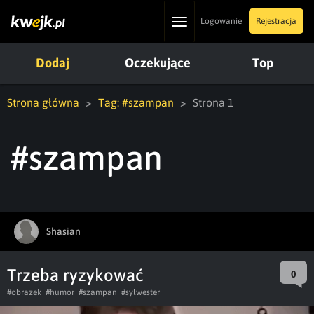
Toggle
Logowanie
Rejestracja
navigation
Dodaj
Oczekujące
Top
Strona główna
Tag: #szampan
Strona 1
#szampan
Shasian
Trzeba ryzykować
0
#obrazek
#humor
#szampan
#sylwester