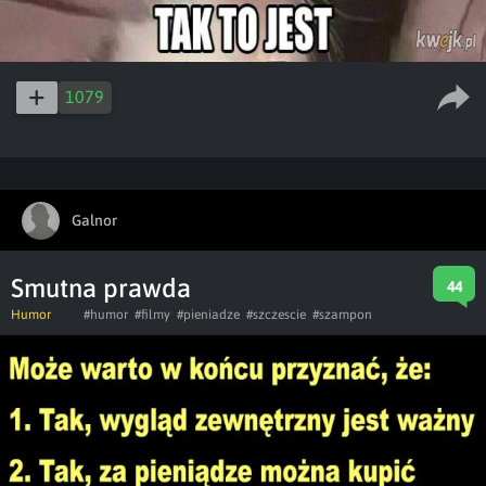
1079
Galnor
Smutna prawda
44
Humor
#humor
#filmy
#pieniadze
#szczescie
#szampon