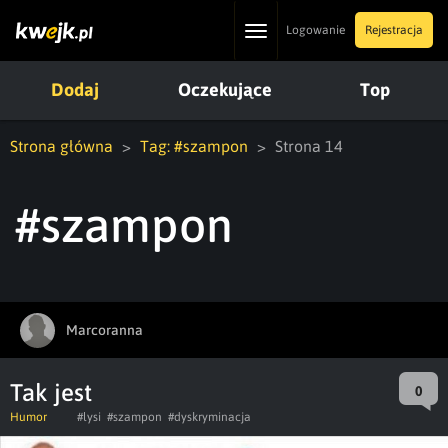
Toggle
Logowanie
Rejestracja
navigation
Dodaj
Oczekujące
Top
Strona główna
Tag: #szampon
Strona 14
#szampon
Marcoranna
Tak jest
0
Humor
#lysi
#szampon
#dyskryminacja