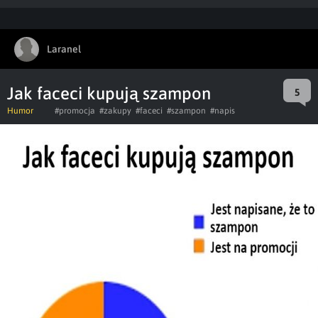
Laranel
Jak faceci kupują szampon
5
Humor
#promocja
#zakupy
#faceci
#szampon
#napis