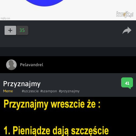
35
Pelavandrel
Przyznajmy
41
Meme
#szczescie
#szampon
#przyznajmy