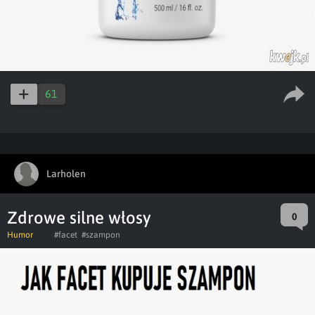
61
Larholen
Zdrowe silne włosy
0
Humor
#facet
#szampon