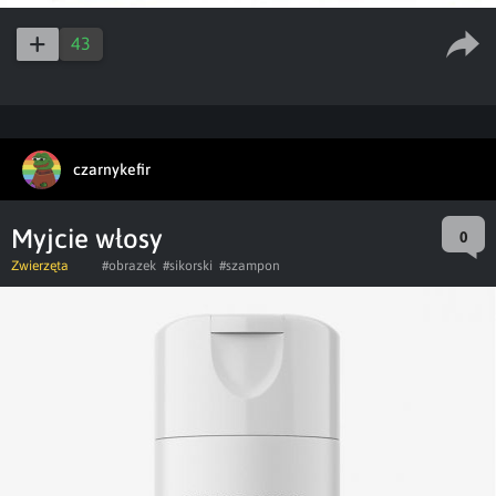
43
czarnykefir
Myjcie włosy
0
Zwierzęta
#obrazek
#sikorski
#szampon