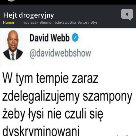
Hejt drogeryjny
9
Humor
#obrazek
#humor
#ciekawostka
#wlosy
#lysi