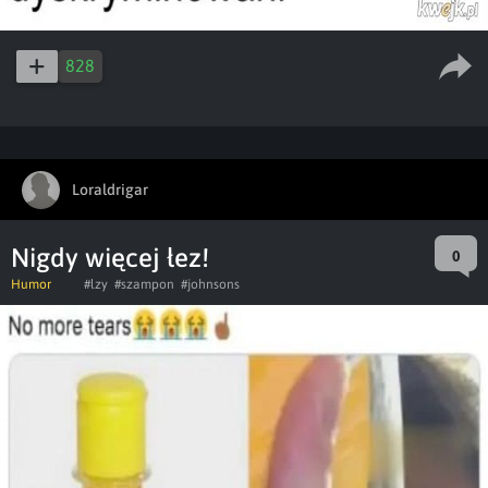
828
Loraldrigar
Nigdy więcej łez!
0
Humor
#lzy
#szampon
#johnsons