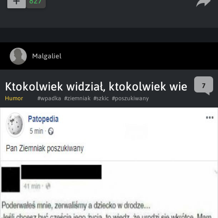
827
Malgaliel
Ktokolwiek widział, ktokolwiek wie
7
Humor
#wpadka
#ziemniak
#szkic
#poszukiwany