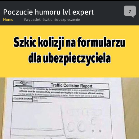
Poczucie humoru lvl expert
7
Humor
#wypadek
#szkic
#ubezpieczenie