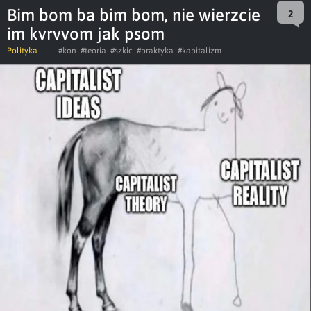
Bim bom ba bim bom, nie wierzcie
2
im kvrvvom jak psom
Polityka
#kon
#teoria
#szkic
#praktyka
#kapitalizm