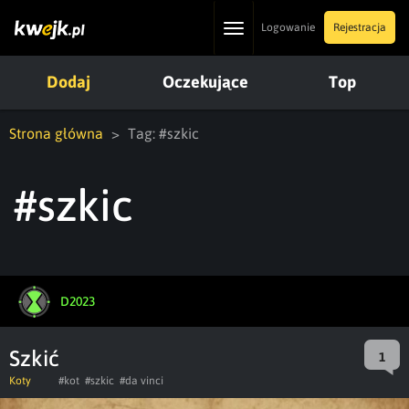
Toggle
Logowanie
Rejestracja
navigation
Dodaj
Oczekujące
Top
Strona główna
Tag: #szkic
#szkic
D2023
Szkić
1
Koty
#kot
#szkic
#da vinci