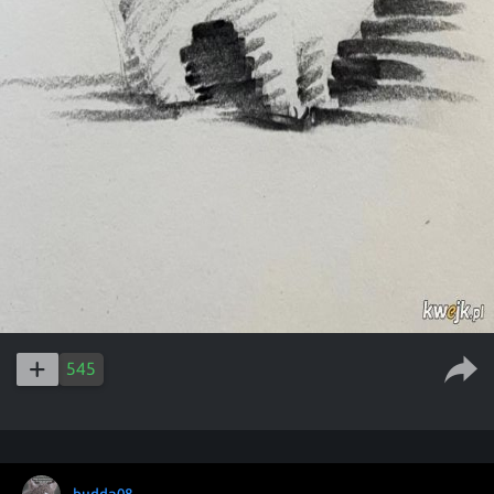
545
budda08