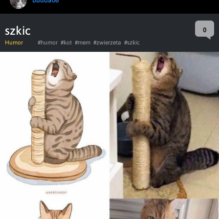
szkic
0
Humor
#humor
#kot
#mem
#zwierzeta
#szkic