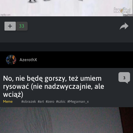
33
AzerothX
No, nie będę gorszy, też umiem
3
rysować (nie nadzwyczajnie, ale
wciąż)
Meme
#obrazek
#art
#zero
#szkic
#Megaman_x