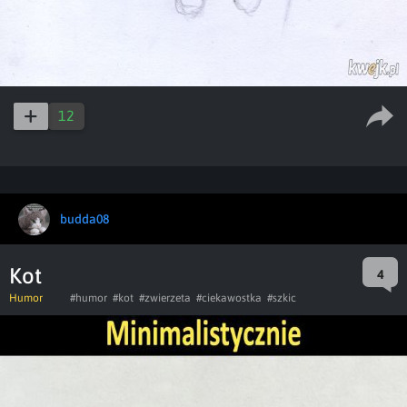
12
budda08
Kot
4
Humor
#humor
#kot
#zwierzeta
#ciekawostka
#szkic