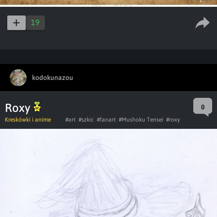
19
kodokunazou
Roxy
0
Kreskówki i anime
#art
#szkic
#fanart
#Mushoku Tensei
#roxy