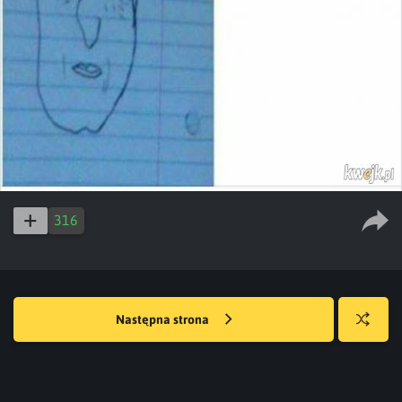
316
Następna strona
Losuj