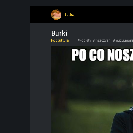
tutkaj
Burki
Popkultura
#kobiety
#mezczyzni
#muzulmani