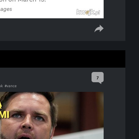
7
ak
#vance