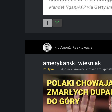
10
KrulAnon1_Reaktywacja
amerykanski wiesniak
Polityka
#polacy
#rowery
#szowinizm
#prost