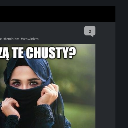
2
e
#feminizm
#szowinizm