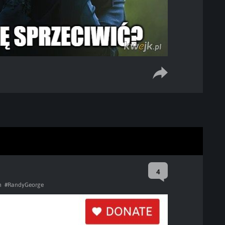
4
h
#RandyGeorge