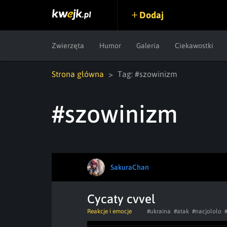
Dodaj
Zwierzęta
Humor
Galeria
Ciekawostki
Strona główna
Tag: #szowinizm
#szowinizm
SakuraChan
Cycaty cvvel
Reakcje i emocje
#ukraina
#atak
#nacjololo