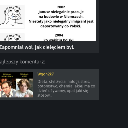
Zapomniał wół, jak cielęciem był.
ajlepszy komentarz:
Wqon2k7
Dieta, styl życia, nałogi, stres, 
potomstwo, chemia jakiej ma co 
dzień używamy, opal jaki się 
stosow...