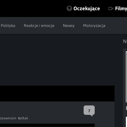
Oczekujące
Film
Polityka
Reakcje i emocje
Newsy
Motoryzacja
N
7
#szowinizm
#p0lak