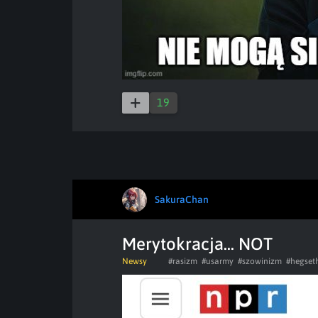
19
SakuraChan
Merytokracja... NOT
Newsy
#rasizm
#usarmy
#szowinizm
#hegset