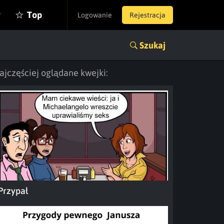
y
Top
Logowanie
Rejestracja
Szukaj
ajczęściej oglądane kwejki:
Przypał