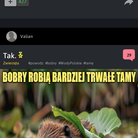
427
Valian
Tak.
29
Zwierzęta
#powodz
#bobry
#WodyPolskie
#tamy