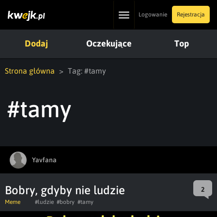
Toggle
Logowanie
Rejestracja
navigation
Dodaj
Oczekujące
Top
Strona główna
Tag: #tamy
#tamy
Yavfana
Bobry, gdyby nie ludzie
2
Meme
#ludzie
#bobry
#tamy