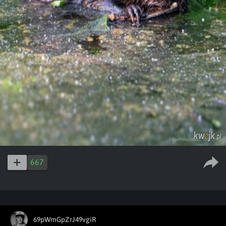
667
69pWmGpZrJ49vgiR