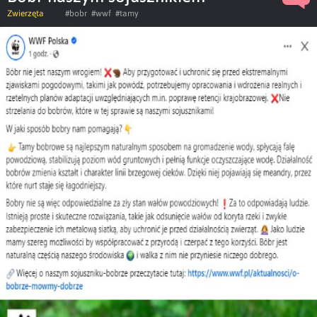
Zwierzęta
#bobr
#wwf
#tamy