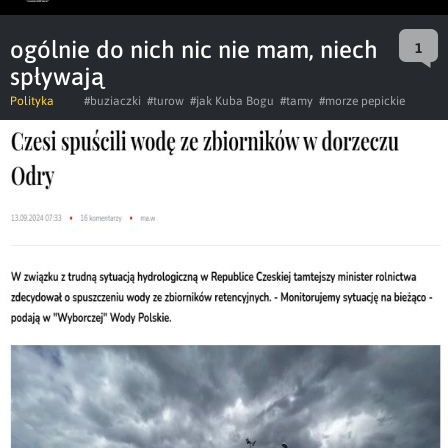
ogólnie do nich nic nie mam, niech
1
spływają
Polityka
#buziaczki
#turow
#jak Kuba Bogu
#tamy
#morze pepickie