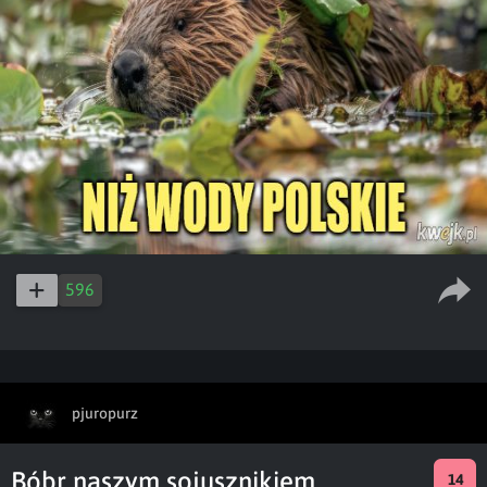
596
pjuropurz
Bóbr naszym sojusznikiem
14