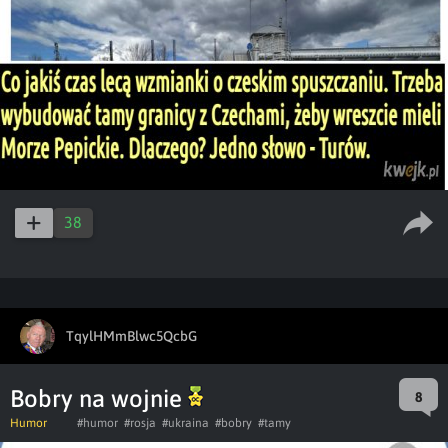
38
TqylHMmBlwc5QcbG
Bobry na wojnie
8
Humor
#humor
#rosja
#ukraina
#bobry
#tamy