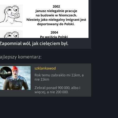
Zapomniał wół, jak cielęciem był.
ajlepszy komentarz:
szklankawod
Rok temu zabrakło mi 11km, a 
nie 15km

Zebrał ponad 900 000, albo i 
więcej, a nie 200 000.