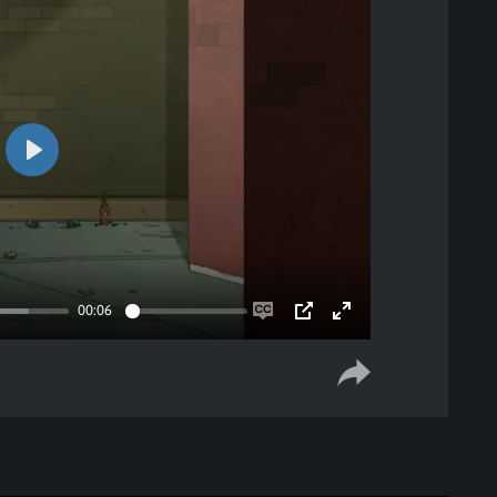
Play
00:06
Enable
PIP
Enter
captions
fullscreen