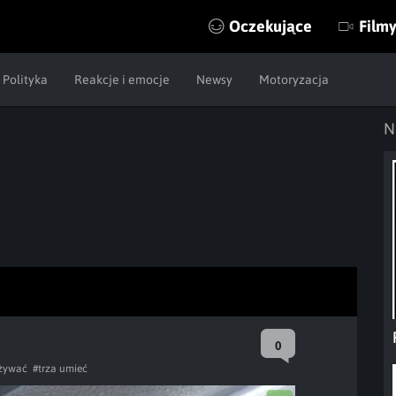
Oczekujące
Film
Polityka
Reakcje i emocje
Newsy
Motoryzacja
N
0
żywać
#trza umieć