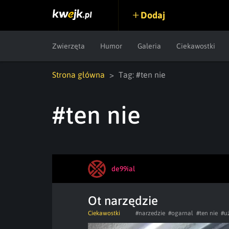
Dodaj
Zwierzęta
Humor
Galeria
Ciekawostki
Strona główna
Tag: #ten nie
#ten nie
de99ial
Ot narzędzie
Ciekawostki
#narzedzie
#ogarnal
#ten nie
#u