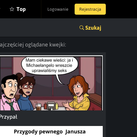
y
Top
Logowanie
Rejestracja
Szukaj
ajczęściej oglądane kwejki:
Przypał