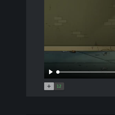
Play
12