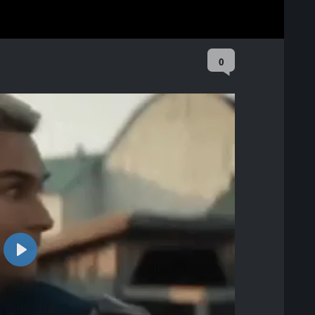
0
Play