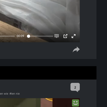
00:09
Enable
PIP
Enter
captions
fullscreen
2
ten wie
#ten nie