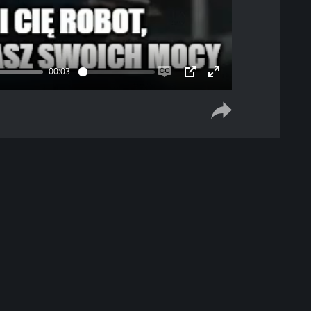
00:03
Enable
PIP
Enter
captions
fullscreen