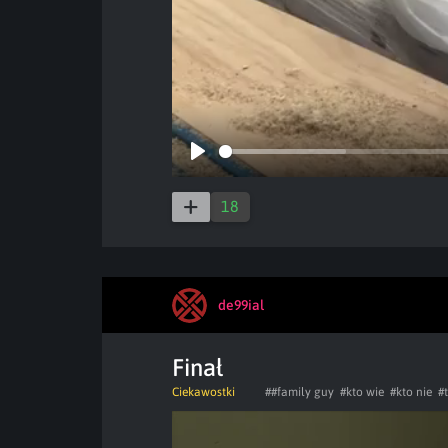
Play
18
de99ial
Finał
Ciekawostki
##family guy
#kto wie
#kto nie
#