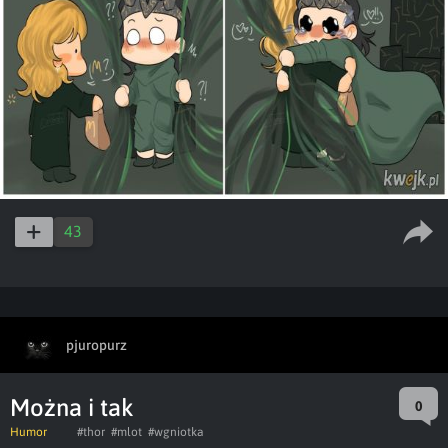
43
pjuropurz
Można i tak
0
Humor
#thor
#mlot
#wgniotka