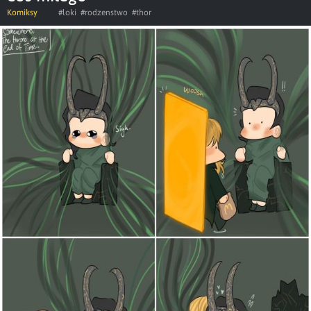
Komiksy
#loki
#rodzenstwo
#thor