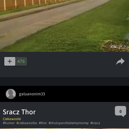
476
galuanonim33
Sracz Thor
0
Ciekawostki
#humor
#ciekawostka
#thor
#shutupandtakemymoney
#sracz