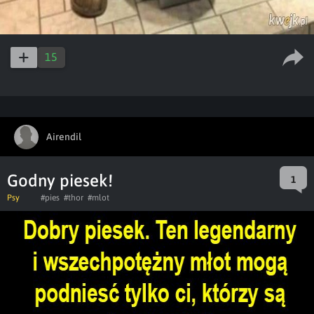
15
Airendil
Godny piesek!
1
Psy
#pies
#thor
#mlot