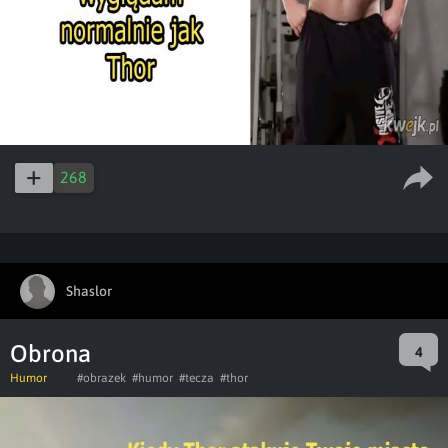
268
Shaslor
Obrona
4
Humor
#obrazek
#humor
#tecza
#thor