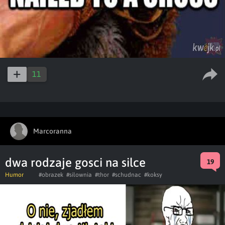
11
Marcoranna
dwa rodzaje gosci na silce
19
Humor
#obrazek
#silownia
#thor
#schudnac
#koksy