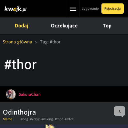
Toggle
Logowanie
Rejestracja
navigation
Dodaj
Oczekujące
Top
Strona główna
Tag: #thor
#thor
SakuraChan
Odinthojra
3
Meme
#bog
#krzyz
#wiking
#thor
#mlot