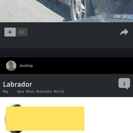
42
Amhile
Labrador
2
Psy
#psy
#thor
#labrador
#torcik