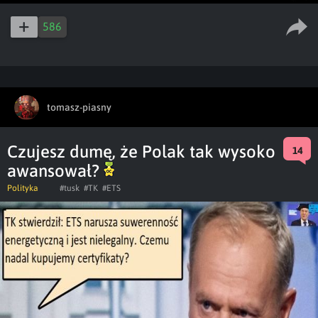
586
tomasz-piasny
Czujesz dumę, że Polak tak wysoko
14
awansował?
Polityka
#tusk
#TK
#ETS