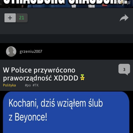
21
grzeniu2007
W Polsce przywrócono
3
praworządność XDDDD
Polityka
#po
#TK