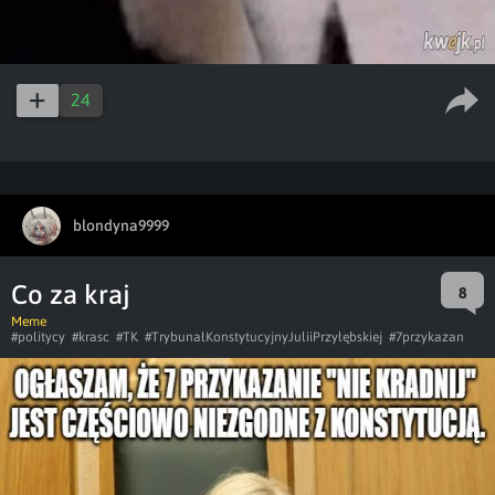
24
blondyna9999
Co za kraj
8
Meme
#politycy
#krasc
#TK
#TrybunałKonstytucyjnyJuliiPrzyłębskiej
#7przykazan