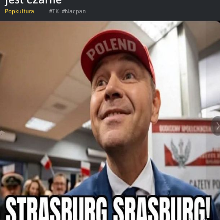
Popkultura
#TK
#Nacpan