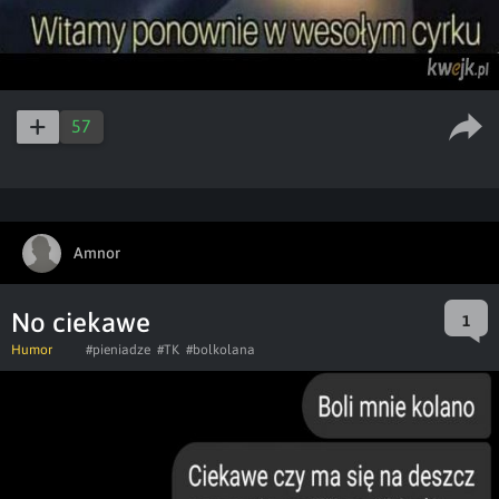
57
Amnor
No ciekawe
1
Humor
#pieniadze
#TK
#bolkolana