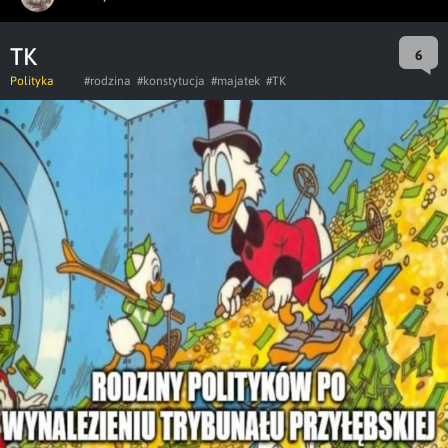
TK
6
Polityka
#rodzina
#konstytucja
#majatek
#TK