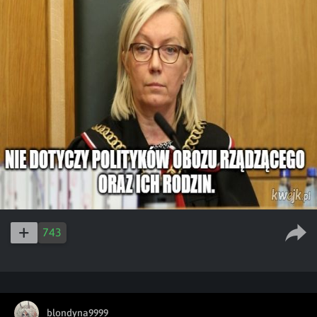
743
blondyna9999