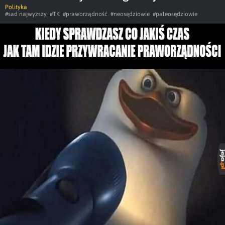
Polityka
#sad najwyzszy
#TK
#praworządność
#neosędziowie
#paleosędziowie