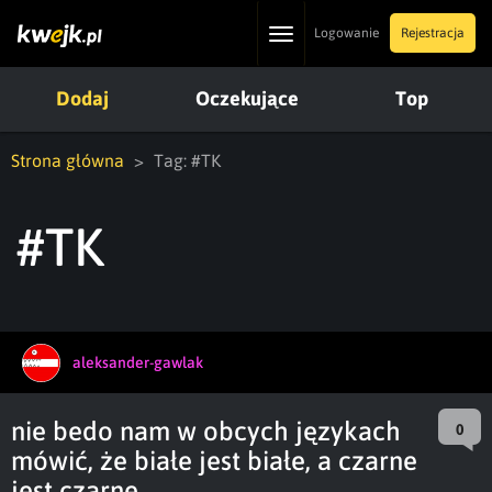
Toggle
Logowanie
Rejestracja
navigation
Dodaj
Oczekujące
Top
Strona główna
Tag: #TK
#TK
aleksander-gawlak
nie bedo nam w obcych językach
0
mówić, że białe jest białe, a czarne
jest czarne