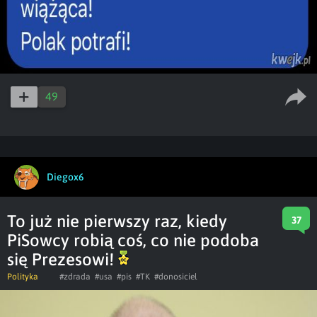
49
Diegox6
To już nie pierwszy raz, kiedy
37
PiSowcy robią coś, co nie podoba
się Prezesowi!
Polityka
#zdrada
#usa
#pis
#TK
#donosiciel