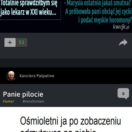
53
Kanclerz Palpatine
Panie pilocie
0
Humor
#transformers