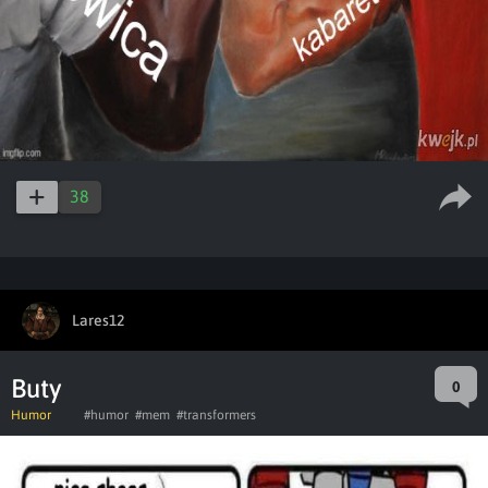
38
Lares12
Buty
0
Humor
#humor
#mem
#transformers