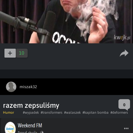
10
miszak32
razem zepsuliśmy
0
Humor
#wypadek
#transformers
#walaszek
#kapitan bomba
#deformers