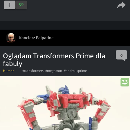
59
Kanclerz Palpatine
Oglądam Transformers Prime dla
0
fabuły
Humor
#transformers
#megatron
#optimusprime