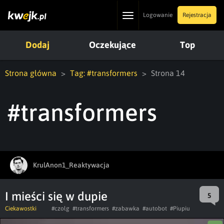
Toggle
Logowanie
Rejestracja
navigation
Dodaj
Oczekujące
Top
Strona główna
Tag: #transformers
Strona 14
#transformers
KrulAnon1_Reaktywacja
I mieści się w dupie
5
Ciekawostki
#czolg
#transformers
#zabawka
#autobot
#Piupiu