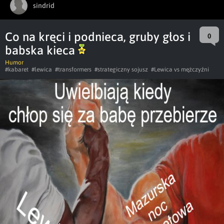
sindrid
Co na kręci i podnieca, gruby głos i
0
babska kieca
Humor
#kabaret
#lewica
#transformers
#strategiczny sojusz
#Lewica vs mężczyźni