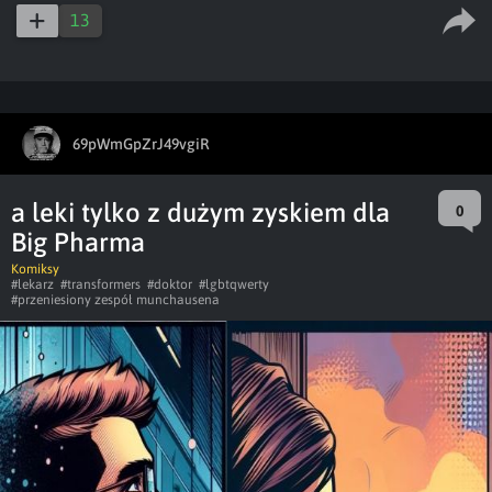
captions
ful
13
69pWmGpZrJ49vgiR
a leki tylko z dużym zyskiem dla
0
Big Pharma
Komiksy
#lekarz
#transformers
#doktor
#lgbtqwerty
#przeniesiony zespół munchausena