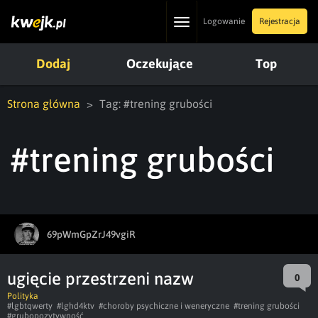
Toggle
Logowanie
Rejestracja
navigation
Dodaj
Oczekujące
Top
Strona główna
Tag: #trening grubości
#trening grubości
69pWmGpZrJ49vgiR
ugięcie przestrzeni nazw
0
Polityka
#lgbtqwerty
#lghd4ktv
#choroby psychiczne i weneryczne
#trening grubości
#grubopozytywność