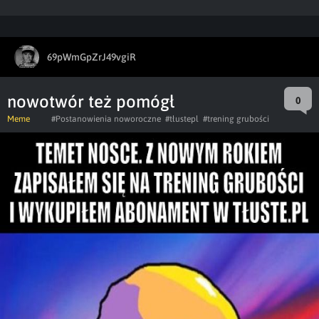
69pWmGpZrJ49vgiR
nowotwór też pomógł
0
Meme
#Postanowienia noworoczne
#tłustepl
#trening grubości