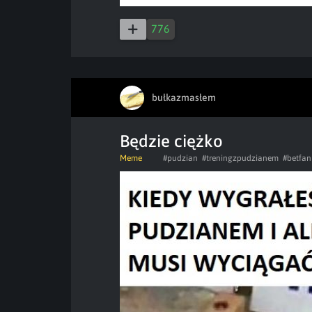
776
bułkazmasłem
Będzie ciężko
Meme
#pudzian
#treningzpudzianem
#betfan