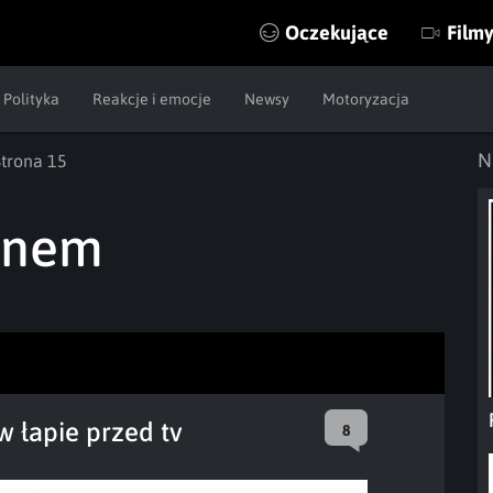
Oczekujące
Film
Polityka
Reakcje i emocje
Newsy
Motoryzacja
N
Strona 15
anem
 łapie przed tv
8