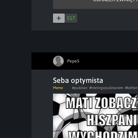
517
Pepe5
Seba optymista
Meme
#pudzian
#treningzpudzianem
#betfan