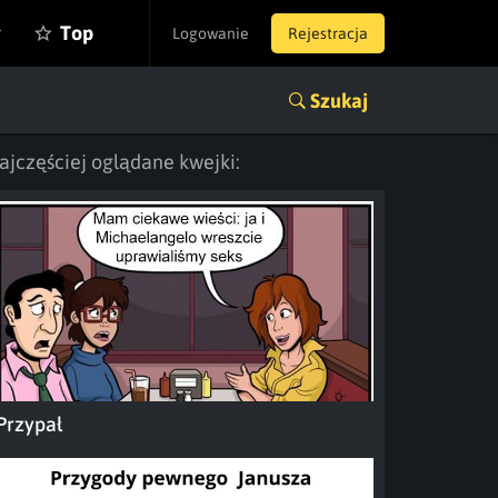
y
Top
Logowanie
Rejestracja
Szukaj
ajczęściej oglądane kwejki:
Przypał