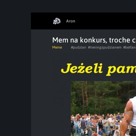
Aron
Mem na konkurs, troche cr
Meme
#pudzian
#treningzpudzianem
#betfan