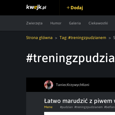
Dodaj
Zwierzęta
Humor
Galeria
Ciekawostki
Strona główna
Tag: #treningzpudzianem
#treningzpudzi
TaniecKrzywychKoni
Łatwo marudzić z piwem w
Meme
#pudzian
#treningzpudzianem
#betfan