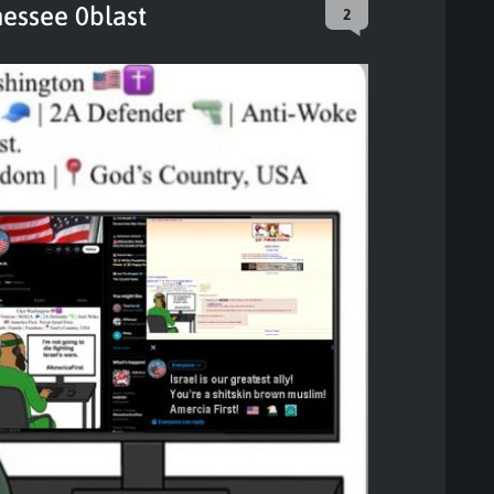
essee 0blast
2