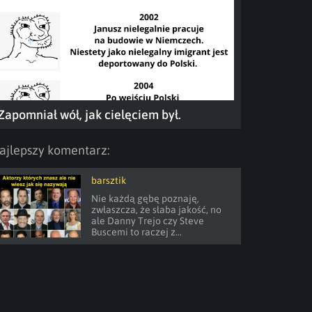
Zapomniał wół, jak cielęciem był.
ajlepszy komentarz:
barsztik
Nie każdą gębę poznaję, 
zwłaszcza, że słaba jakość, no 
ale Danny Trejo czy Steve 
Buscemi to raczej z...