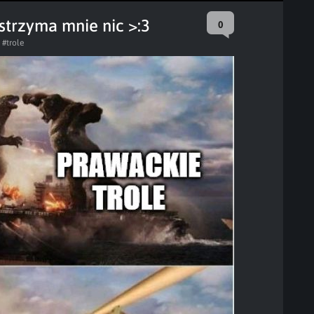
trzyma mnie nic >:3
0
#trole