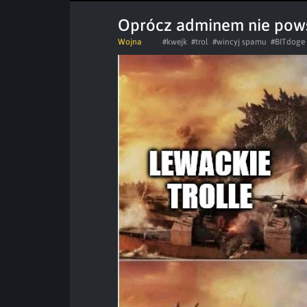
Oprócz adminem nie pows
Wojna
#kwejk
#trol
#wincyj spamu
#BITdoge