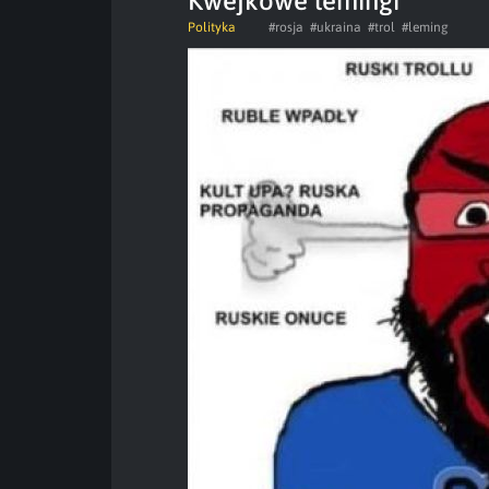
Kwejkowe lemingi
Polityka
#rosja
#ukraina
#trol
#leming