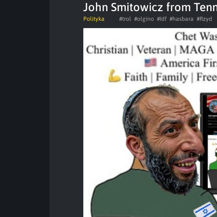
John Smitowicz from Tenn
Polityka
#trol
#olgino
#Idf
#hasbara
#Rzyd