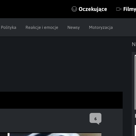
Oczekujące
Film
Polityka
Reakcje i emocje
Newsy
Motoryzacja
N
6