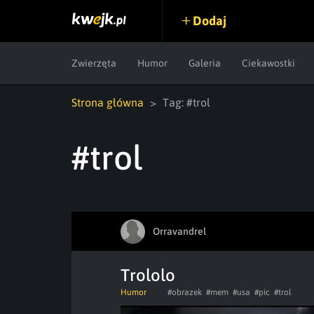
Dodaj
Zwierzęta
Humor
Galeria
Ciekawostki
Strona główna
Tag: #trol
#trol
Orravandrel
Trololo
Humor
#obrazek
#mem
#usa
#pic
#trol