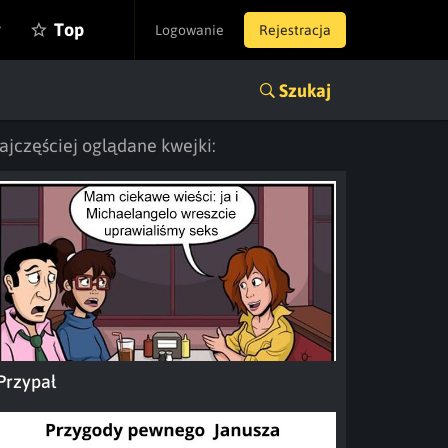
y
Top
Logowanie
Rejestracja
Szukaj
ajczęściej oglądane kwejki:
Przypał