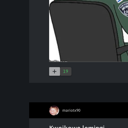
19
mariotx90