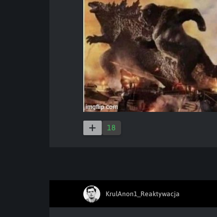
18
KrulAnon1_Reaktywacja