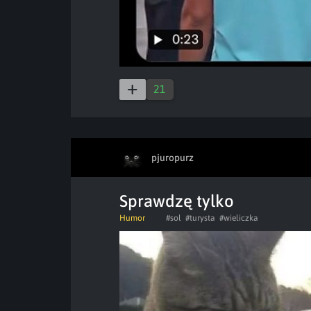
21
pjuropurz
Sprawdzę tylko
Humor
#sol
#turysta
#wieliczka