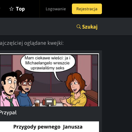
y
Top
Logowanie
Rejestracja
Szukaj
ajczęściej oglądane kwejki:
Przypał