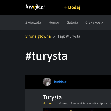
Dodaj
Zwierzęta
Humor
Galeria
Ciekawostki
Strona główna
Tag: #turysta
#turysta
budda08
Turysta
Humor
#humor
#mem
#ciekawostka
#polak