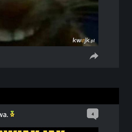
wa.
4