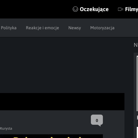
Oczekujące
Film
Polityka
Reakcje i emocje
Newsy
Motoryzacja
N
0
#turysta