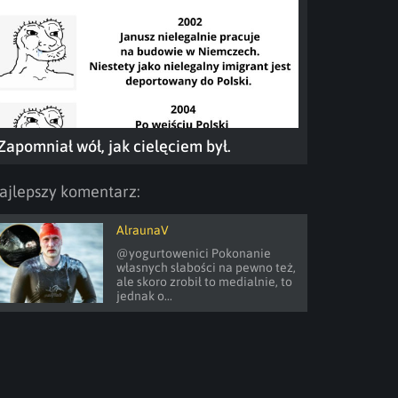
Zapomniał wół, jak cielęciem był.
ajlepszy komentarz:
AlraunaV
@yogurtowenici Pokonanie 
własnych słabości na pewno też, 
ale skoro zrobił to medialnie, to 
jednak o...