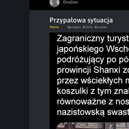
Orralion
Przypałowa sytuacja
Meme
#przypal
#chiny
#turysta