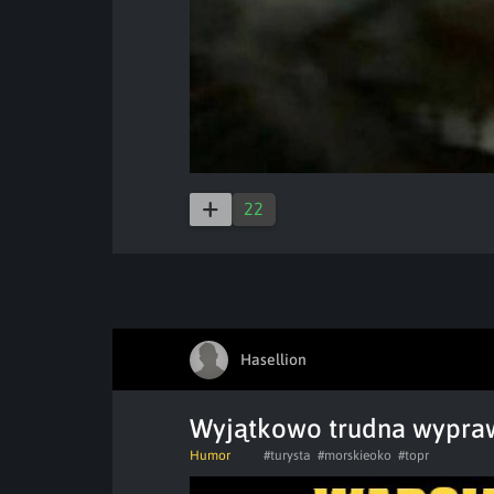
22
Hasellion
Wyjątkowo trudna wypra
Humor
#turysta
#morskieoko
#topr