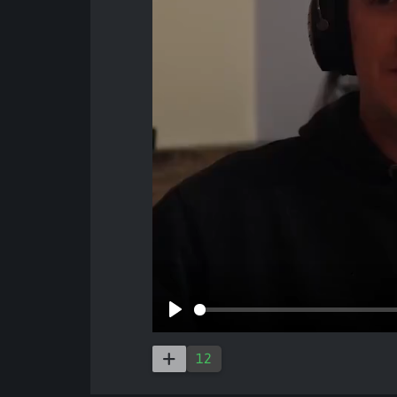
Play
12