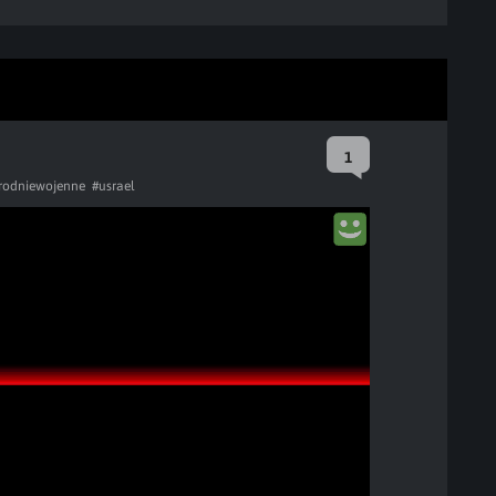
1
rodniewojenne
#usrael