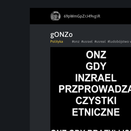
69pWmGpZrJ49vgiR
gONZo
Polityka
#onz
#usrael
#usreal
#ludobójstwo 