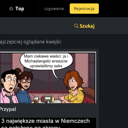
y
Top
Logowanie
Rejestracja
Szukaj
ajczęściej oglądane kwejki:
Przypał