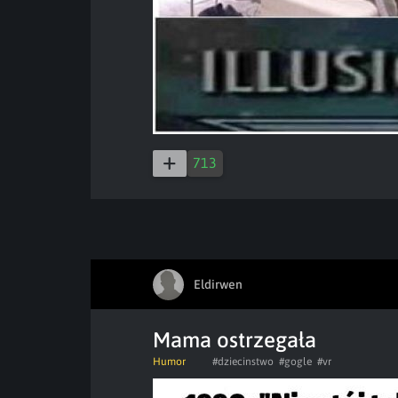
713
Eldirwen
Mama ostrzegała
Humor
#dziecinstwo
#gogle
#vr