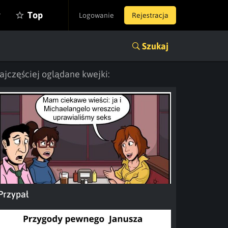
y
Top
Logowanie
Rejestracja
Szukaj
ajczęściej oglądane kwejki:
Przypał