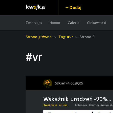
Dodaj
Zwierzęta
Humor
Galeria
Ciekawostki
Strona główna
Tag: #vr
Strona 5
#vr
S9Xr6T44IGczIQOi
Wskaźnik urodzeń -90%...
Kreskówki i anime
#obrazek
#humor
#mem
#