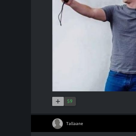
59
Tallaane