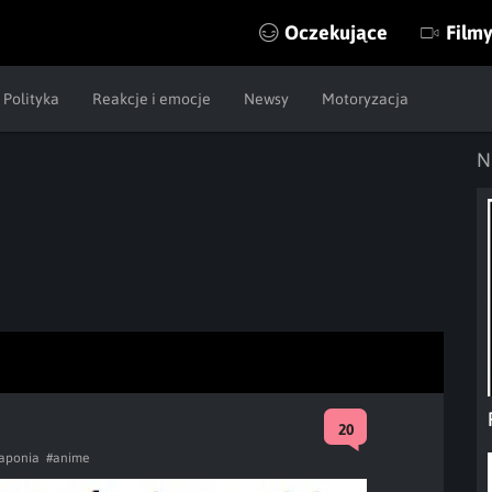
Oczekujące
Film
Polityka
Reakcje i emocje
Newsy
Motoryzacja
N
20
japonia
#anime