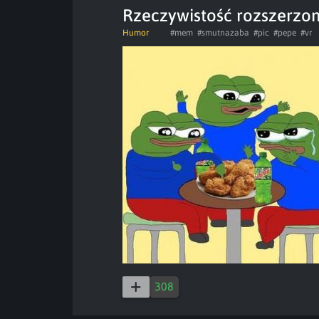
Rzeczywistość rozszerzo
Humor
#mem
#smutnazaba
#pic
#pepe
#vr
308