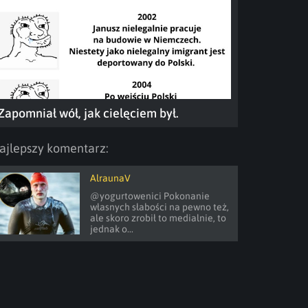
Zapomniał wół, jak cielęciem był.
ajlepszy komentarz:
AlraunaV
@yogurtowenici Pokonanie 
własnych słabości na pewno też, 
ale skoro zrobił to medialnie, to 
jednak o...