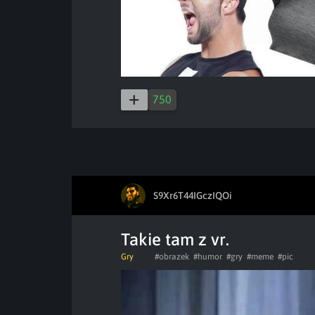
750
S9Xr6T44IGczIQOi
Takie tam z vr.
Gry
#obrazek
#humor
#gry
#meme
#pic