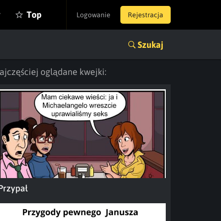
y
Top
Logowanie
Rejestracja
Szukaj
ajczęściej oglądane kwejki:
Przypał