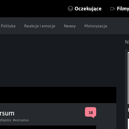
Oczekujące
Film
Polityka
Reakcje i emocje
Newsy
Motoryzacja
N
ersum
18
efajstos
#vulcanus