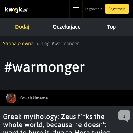
Toggle
Logowanie
Rejestracja
navigation
Dodaj
Oczekujące
Top
Strona główna
Tag: #warmonger
#warmonger
Kowalskimeme
Greek mythology: Zeus f**ks the
2
whole world, because he doesn't
want to burn it, due to Hera trying