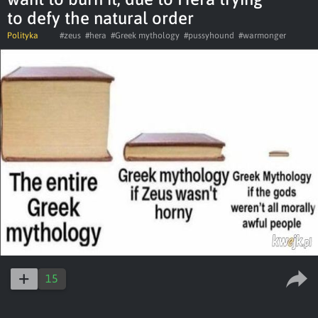
to defy the natural order
Polityka
#zeus
#hera
#Greek mythology
#pussyhound
#warmonger
15