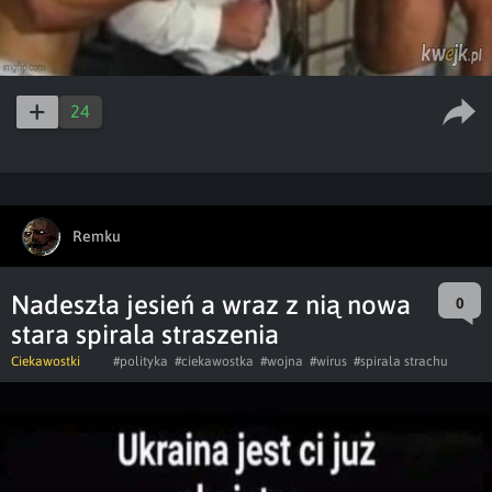
24
Remku
Nadeszła jesień a wraz z nią nowa
0
stara spirala straszenia
Ciekawostki
#polityka
#ciekawostka
#wojna
#wirus
#spirala strachu