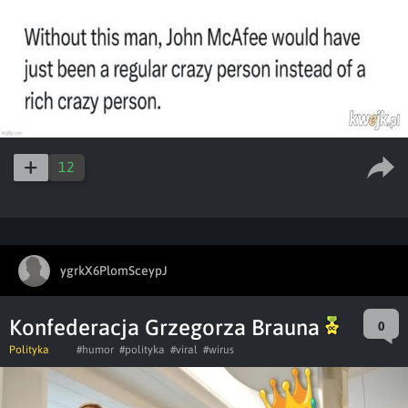
12
ygrkX6PlomSceypJ
Konfederacja Grzegorza Brauna
0
Polityka
#humor
#polityka
#viral
#wirus