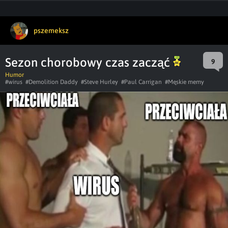
pszemeksz
Sezon chorobowy czas zacząć
9
Humor
#wirus
#Demolition Daddy
#Steve Hurley
#Paul Carrigan
#Męskie memy