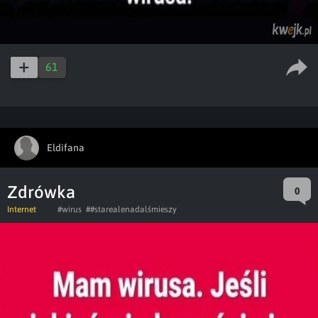
61
Eldifana
Zdrówka
0
Internet
#wirus
##starealenadalśmieszy