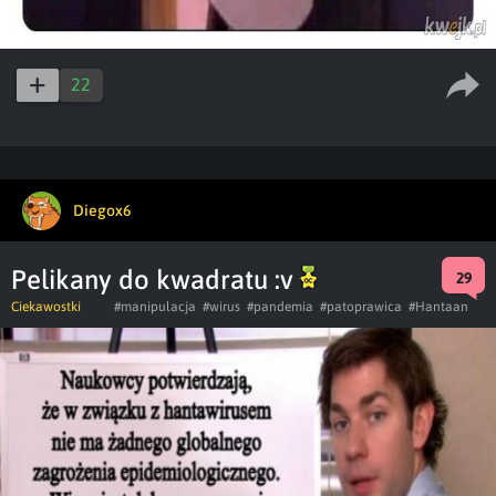
22
Diegox6
Pelikany do kwadratu :v
29
Ciekawostki
#manipulacja
#wirus
#pandemia
#patoprawica
#Hantaan