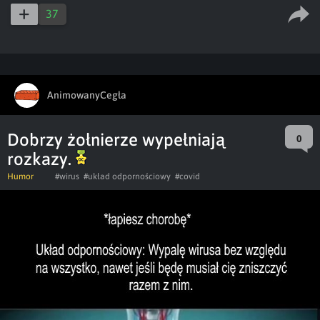
37
AnimowanyCegła
Dobrzy żołnierze wypełniają
0
rozkazy.
Humor
#wirus
#układ odpornościowy
#covid