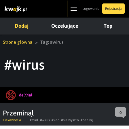
Toggle
Logowanie
Rejestracja
navigation
Dodaj
Oczekujące
Top
Strona główna
Tag: #wirus
#wirus
de99ial
Przeminął
0
Ciekawostki
#mial
#wirus
#siac
#nie wyszło
#panikę