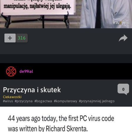
316
de99ial
Przyczyna i skutek
0
Ciekawostki
#wirus
#przyczyna
#bogactwa
#komputerowy
#przynajmniej jednego