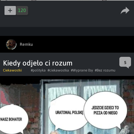
120
Remku
Kiedy odjeło ci rozum
5
Ciekawostki
#polityka
#ciekawostka
#Wyprane łby
#Bez rozumu