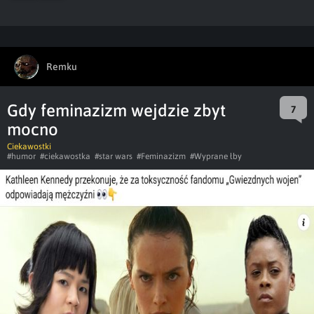
Remku
Gdy feminazizm wejdzie zbyt
7
mocno
Ciekawostki
#humor
#ciekawostka
#star wars
#Feminazizm
#Wyprane łby