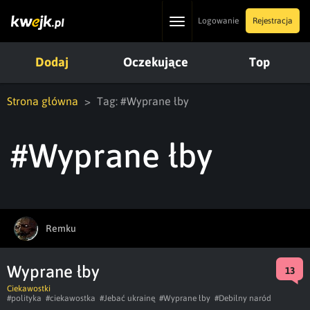
Toggle
Logowanie
Rejestracja
navigation
Dodaj
Oczekujące
Top
Strona główna
Tag: #Wyprane łby
#Wyprane łby
Remku
Wyprane łby
13
Ciekawostki
#polityka
#ciekawostka
#Jebać ukrainę
#Wyprane łby
#Debilny naród